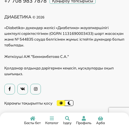
+7 708 983 7878
Қоңырау тапсырысы
ДИАБЕТИКА
© 2026
«Diabetika» дүкендер желісі «Диабетика» жауапкершілігі
шектеулі серіктестігімен (OGRN 1131690003433) шарт жасасқан
және № 544835 сауда белгісімен жұмыс істейтін дүкендер болып
табылады.
Жеткізуші АЖ "Бекмамбетова С.А."
Қолданар алдында дәрігермен кеңесіп, нұсқауларды оқып
шығыңыз.
Басты бет
Каталог
Іздеу
Профиль
Арба