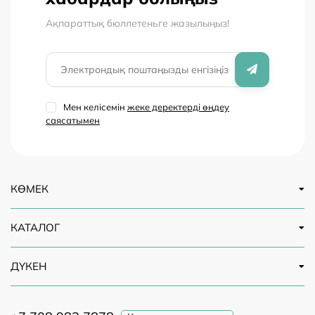
манипуляциялар қажеттілігін азайтып, пациенттің
жайлылығын арттырады.
Ақпараттық бюллетеньге жазылыңыз!
Мен келісемін
жеке деректерді өңдеу
саясатымен
КӨМЕК
КАТАЛОГ
ДҮКЕН