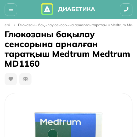
елері
Глюкозаны бақылау сенсорына арналған таратқыш Medtrum Medt
Глюкозаны бақылау
сенсорына арналған
таратқыш Medtrum Medtrum
MD1160