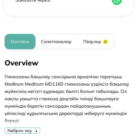
Overview
Сипаттамалар
Пікірлер
0
Overview
Глюкозаны бақылау сенсорына арналған таратқыш
Medtrum Medtrum MD1160
глюкозаны үздіксіз бақылау
жүйесінің негізгі құрамдас бөлігі болып табылады. Ол
нақты уақытта глюкоза деңгейін тиімді бақылауға
мүмкіндік беретін сенсордан пайдаланушының
үйлесімді құрылғысына деректерді жіберуге мүмкіндік
береді.
Көбірек оқу
MD1160 таратқышының негізгі сипаттамалары: