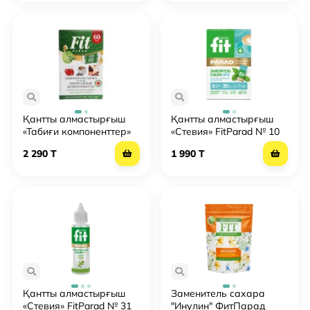
Қантты алмастырғыш
Қантты алмастырғыш
«Табиғи компоненттер»
«Стевия» FitParad № 10
FitParad / FitParad № 7
2 290 T
1 990 T
Қантты алмастырғыш
Заменитель сахара
«Стевия» FitParad № 31
"Инулин" ФитПарад