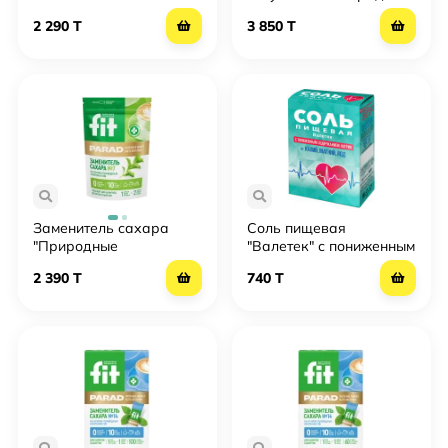
FitParad
2 290 T
3 850 T
Заменитель сахара
Соль пищевая
"Природные
"Валетек" с пониженным
компоненты" №7
содержанием натрия
2 390 T
740 T
FitParad