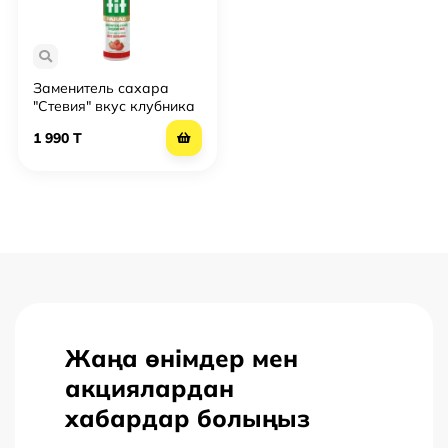
Заменитель сахара
"Стевия" вкус клубника
FitParad № 35 жидкий
1 990 T
Жаңа өнімдер мен
акциялардан
хабардар болыңыз