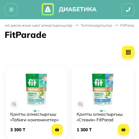
утекті диета және қант алмастырғыштар
Тәттілендіргіштер
FitParade
FitParade
Қантты алмастырғыш
Қантты алмастырғыш
«Табиғи компоненттер»
«Стевия» FitParad
FitParad /FitParad № 10
/FitParad № 14
3 390 T
1 300 T