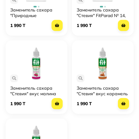
Заменитель сахара
Заменитель сахара
"Природные
"Стевия" FitParad № 14,
компоненты" FitParad №
60 штук
1 990 T
1 990 T
14, 100 штук
Заменитель сахара
Заменитель сахара
"Стевия" вкус малина
"Стевия" вкус карамель
FitParad № 36 жидкий
FitParad № 32 жидкий
1 990 T
1 990 T