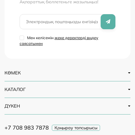
Ақпараттық бюллетеньге жазылыңыз!
Мен келісемін
жеке деректерді өңдеу
саясатымен
КӨМЕК
КАТАЛОГ
ДҮКЕН
+7 708 983 7878
Қоңырау тапсырысы