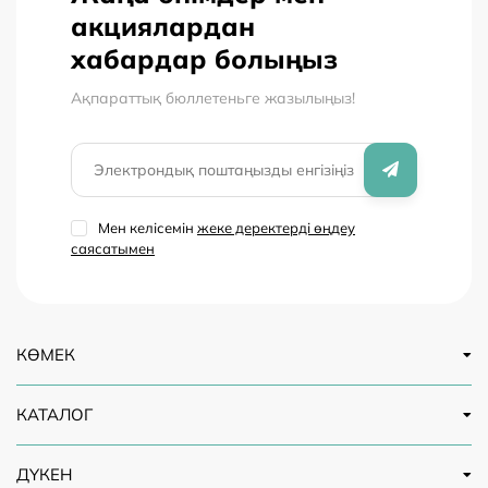
акциялардан
хабардар болыңыз
Ақпараттық бюллетеньге жазылыңыз!
Мен келісемін
жеке деректерді өңдеу
саясатымен
КӨМЕК
КАТАЛОГ
ДҮКЕН