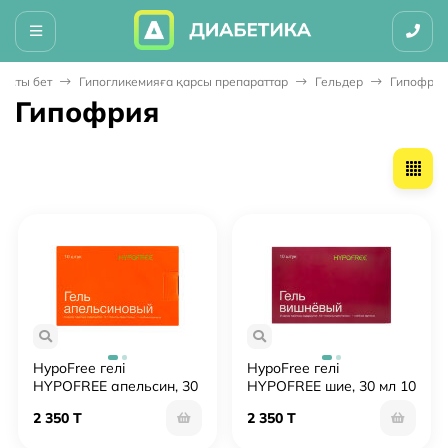
Басты бет
Гипогликемияға қарсы препараттар
Гельдер
Гипофрия
Гипофрия
HypoFree гелі
HypoFree гелі
HYPOFREE апельсин, 30
HYPOFREE шие, 30 мл 10
мл 10 пакет
пакет
2 350 T
2 350 T