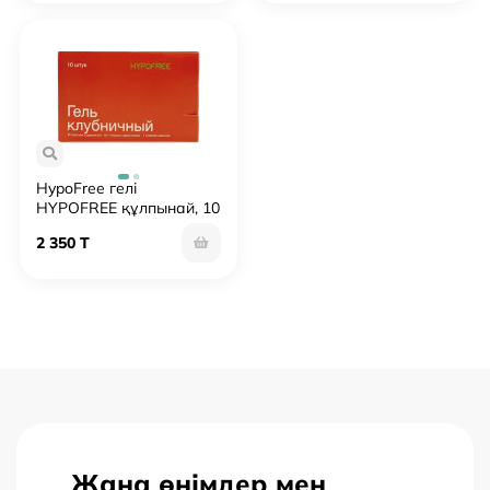
HypoFree гелі
HYPOFREE құлпынай, 10
пакет 30 мл
2 350 T
Жаңа өнімдер мен