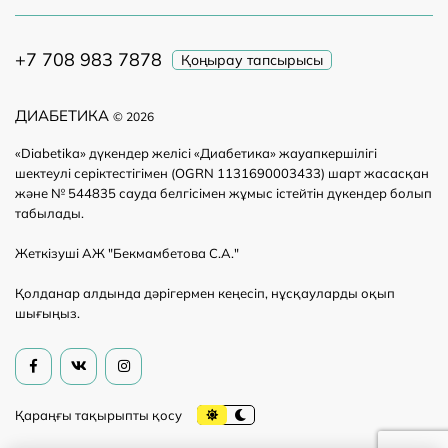
+7 708 983 7878
Қоңырау тапсырысы
ДИАБЕТИКА
© 2026
«Diabetika» дүкендер желісі «Диабетика» жауапкершілігі
шектеулі серіктестігімен (OGRN 1131690003433) шарт жасасқан
және № 544835 сауда белгісімен жұмыс істейтін дүкендер болып
табылады.
Жеткізуші АЖ "Бекмамбетова С.А."
Қолданар алдында дәрігермен кеңесіп, нұсқауларды оқып
шығыңыз.