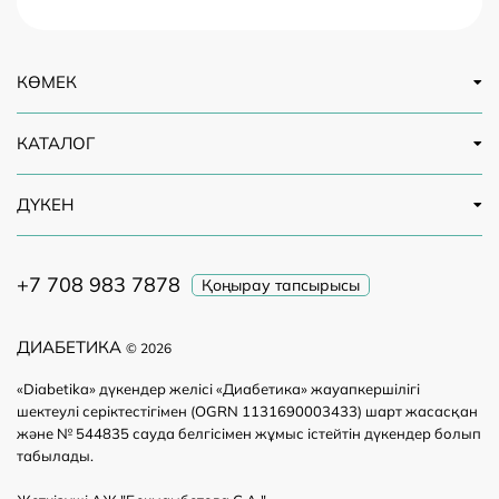
КӨМЕК
КАТАЛОГ
ДҮКЕН
+7 708 983 7878
Қоңырау тапсырысы
ДИАБЕТИКА
© 2026
«Diabetika» дүкендер желісі «Диабетика» жауапкершілігі
шектеулі серіктестігімен (OGRN 1131690003433) шарт жасасқан
және № 544835 сауда белгісімен жұмыс істейтін дүкендер болып
табылады.