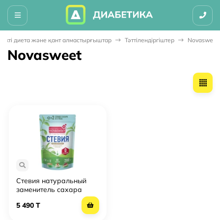
текті диета және қант алмастырғыштар
Тәттілендіргіштер
Novasweet
Novasweet
Стевия натуральный
заменитель сахара
Novasweet
5 490 T