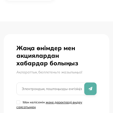
Жаңа өнімдер мен
акциялардан
хабардар болыңыз
Ақпараттық бюллетеньге жазылыңыз!
Мен келісемін
жеке деректерді өңдеу
саясатымен