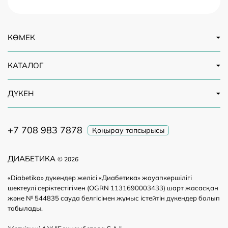
КӨМЕК
КАТАЛОГ
ДҮКЕН
+7 708 983 7878
Қоңырау тапсырысы
ДИАБЕТИКА
© 2026
«Diabetika» дүкендер желісі «Диабетика» жауапкершілігі
шектеулі серіктестігімен (OGRN 1131690003433) шарт жасасқан
және № 544835 сауда белгісімен жұмыс істейтін дүкендер болып
табылады.