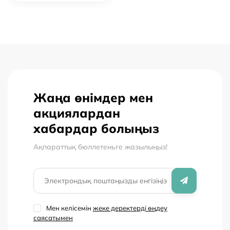
Жаңа өнімдер мен
акциялардан
хабардар болыңыз
Ақпараттық бюллетеньге жазылыңыз!
Мен келісемін
жеке деректерді өңдеу
саясатымен