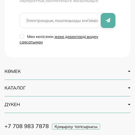
Ақпараттық бюллетеньге жазылыңыз!
10 пайызға дейін жетуі мүмкін - бірақ бұл деңгей көп
жағдайда үйде талдау жүргізу үшін жеткілікті.
Мен келісемін
жеке деректерді өңдеу
саясатымен
КӨМЕК
КАТАЛОГ
ДҮКЕН
+7 708 983 7878
Қоңырау тапсырысы