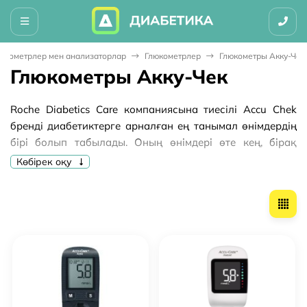
юкометрлер мен анализаторлар
Глюкометрлер
Глюкометры Акку-Чек
Глюкометры Акку-Чек
Roche Diabetics Care компаниясына тиесілі Accu Chek
бренді диабетиктерге арналған ең танымал өнімдердің
бірі болып табылады. Оның өнімдері өте кең, бірақ
глюкометрлер ерекше сұранысқа ие
Accu Chek, бағасы
Көбірек оқу
импорттық сапасы мен тиімділігіне қарамастан,
инсулинге тәуелді әрбір дерлік адамға қол жетімді
болып қала береді.
Акку-Чек глюкометрлерінің
ерекшеліктері
Бұрын
глюкометр акку чек сатып алыңыз
, сіз оны
пайдалану мақсаттарын түсінуіңіз керек, өйткені