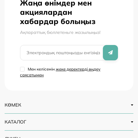
Жаңа өнімдер мен
акциялардан
хабардар болыңыз
Ақпараттық бюллетеньге жазылыңыз!
Мен келісемін
жеке деректерді өңдеу
саясатымен
КӨМЕК
КАТАЛОГ