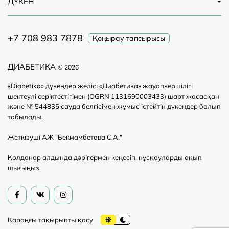
ДҮКЕН
+7 708 983 7878
Қоңырау тапсырысы
ДИАБЕТИКА
© 2026
«Diabetika» дүкендер желісі «Диабетика» жауапкершілігі
шектеулі серіктестігімен (OGRN 1131690003433) шарт жасасқан
және № 544835 сауда белгісімен жұмыс істейтін дүкендер болып
табылады.
Жеткізуші АЖ "Бекмамбетова С.А."
Қолданар алдында дәрігермен кеңесіп, нұсқауларды оқып
шығыңыз.