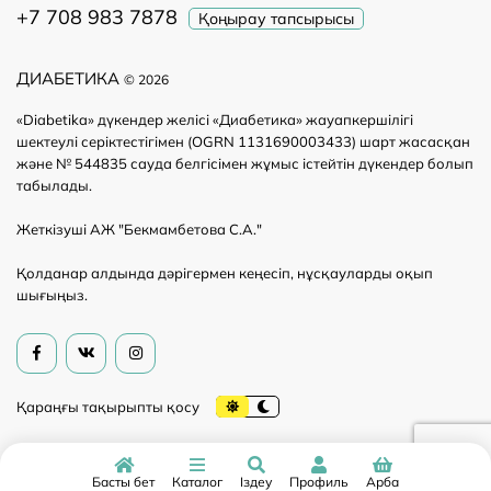
+7 708 983 7878
Қоңырау тапсырысы
ДИАБЕТИКА
© 2026
«Diabetika» дүкендер желісі «Диабетика» жауапкершілігі
шектеулі серіктестігімен (OGRN 1131690003433) шарт жасасқан
және № 544835 сауда белгісімен жұмыс істейтін дүкендер болып
табылады.
Жеткізуші АЖ "Бекмамбетова С.А."
Қолданар алдында дәрігермен кеңесіп, нұсқауларды оқып
шығыңыз.
Басты бет
Каталог
Іздеу
Профиль
Арба