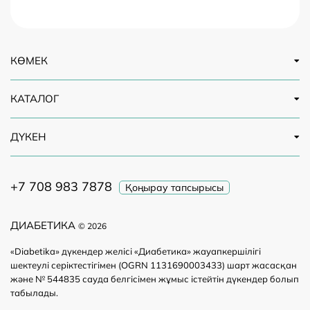
КӨМЕК
КАТАЛОГ
ДҮКЕН
+7 708 983 7878
Қоңырау тапсырысы
ДИАБЕТИКА
© 2026
«Diabetika» дүкендер желісі «Диабетика» жауапкершілігі
шектеулі серіктестігімен (OGRN 1131690003433) шарт жасасқан
және № 544835 сауда белгісімен жұмыс істейтін дүкендер болып
табылады.