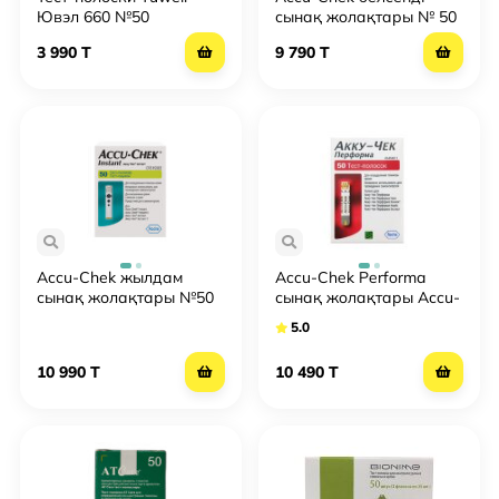
Ювэл 660 №50
сынақ жолақтары № 50
3 990 T
9 790 T
Accu-Chek жылдам
Accu-Chek Performa
сынақ жолақтары №50
сынақ жолақтары Accu-
Chek Performa №50
5.0
10 990 T
10 490 T