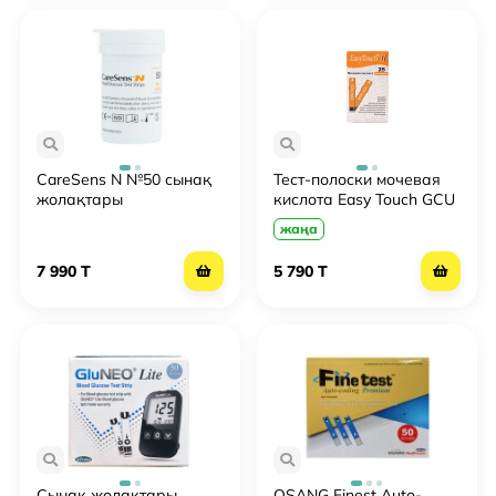
CareSens N №50 сынақ
Тест-полоски мочевая
жолақтары
кислота Easy Touch GCU
№ 25
жаңа
7 990 T
5 790 T
Сынақ жолақтары
OSANG Finest Auto-