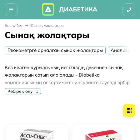
Басты бет
Сынақ жолақтары
Сынақ жолақтары
Глюкометрге арналған сынақ жолақтары
Анализатор
Кез келген құрылғының иесі біздің дүкеннен сынақ
жолақтарын сатып ала алады - Diabetika
компаниясының ассортименті инсулинге тәуелді әрбір
адамның қажеттіліктерін оларда бар құралдардан бас
Көбірек оқу
тартуға мәжбүрлемей қанағаттандыра алатындай етіп
таңдалған.
Бізден қандай сынақ
жолақтарын сатып алуға
болады?