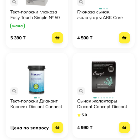
Тест-полоски глюкоза
Глюкоза сынақ
Easy Touch Simple № 50
жолақтары ABK Care
Multi ABK Care Multi №50
жаңа
5 390 T
4 500 T
Тест-полоски Диаконт
Сынақ жолақтары
Коннект Diacont Connect
Diacont Concept Diacont
№50
Concept №50
5.0
4 990 T
Цена по запросу