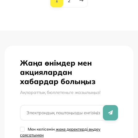
1
2
Жаңа өнімдер мен
акциялардан
хабардар болыңыз
Ақпараттық бюллетеньге жазылыңыз!
Мен келісемін
жеке деректерді өңдеу
саясатымен