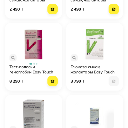
сынақ жолақтары
сынақ жолақтары
2 490 T
2 490 T
Тест-полоски
Глюкоза сынақ
гемоглобин Easy Touch
жолақтары Easy Touch
GCHb № 25
GCHb № 25
8 290 T
3 790 T