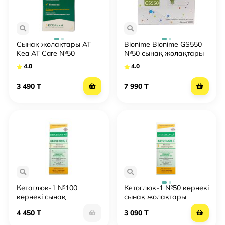
Сынақ жолақтары AT
Bionime Bionime GS550
Kea AT Care №50
№50 сынақ жолақтары
4.0
4.0
3 490 T
7 990 T
Кетоглюк-1 №100
Кетоглюк-1 №50 көрнекі
көрнекі сынақ
сынақ жолақтары
жолақтары
4 450 T
3 090 T