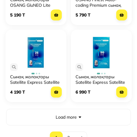
OSANG GluNEO Lite
coding Premium сынақ
OSANG GluNEO Lite №50
жолақтары № 50
5 190 T
5 790 T
Сынақ жолақтары
Сынақ жолақтары
Satellite Express Satellite
Satellite Express Satellite
Express №25
Express №50
4 190 T
6 990 T
Load more