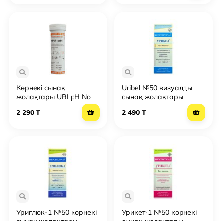
Көрнекі сынақ
Uribel №50 визуалды
жолақтары URI pH No
сынақ жолақтары
50
2 290 T
2 490 T
Уриглюк-1 №50 көрнекі
Урикет-1 №50 көрнекі