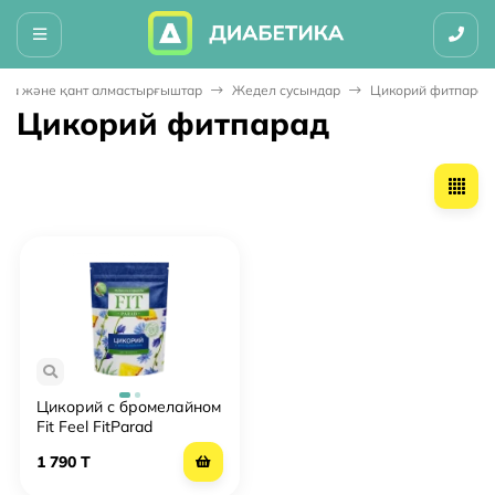
диета және қант алмастырғыштар
Жедел сусындар
Цикорий фитпарад
Цикорий фитпарад
Цикорий с бромелайном
Fit Feel FitParad
растворимый
1 790 T