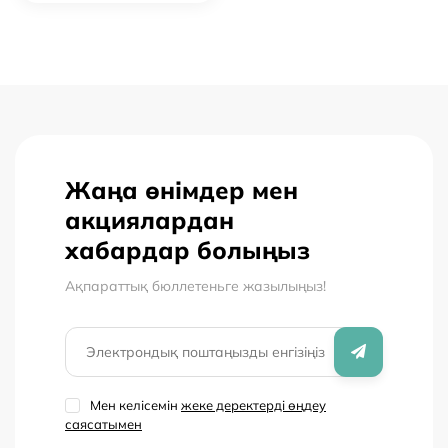
Жаңа өнімдер мен
акциялардан
хабардар болыңыз
Ақпараттық бюллетеньге жазылыңыз!
Мен келісемін
жеке деректерді өңдеу
саясатымен