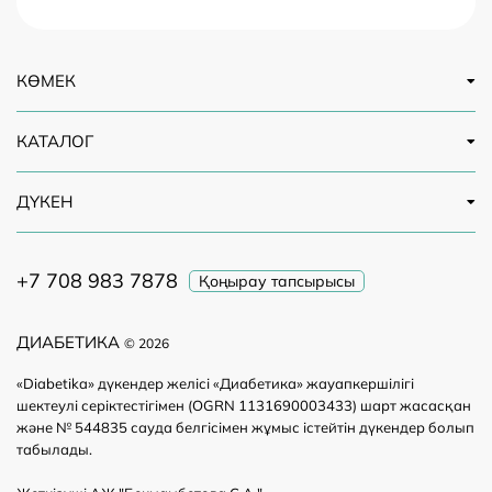
КӨМЕК
КАТАЛОГ
ДҮКЕН
+7 708 983 7878
Қоңырау тапсырысы
ДИАБЕТИКА
© 2026
«Diabetika» дүкендер желісі «Диабетика» жауапкершілігі
шектеулі серіктестігімен (OGRN 1131690003433) шарт жасасқан
және № 544835 сауда белгісімен жұмыс істейтін дүкендер болып
табылады.