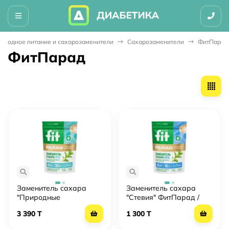
леводное питание и сахарозаменители
Сахарозаменители
ФитПарад
ФитПарад
Заменитель сахара
Заменитель сахара
"Природные
"Стевия" ФитПарад /
компоненты" ФитПарад
FitParad № 14, 150 гр
3 390 T
1 300 T
/ FitParad № 10, 150 гр