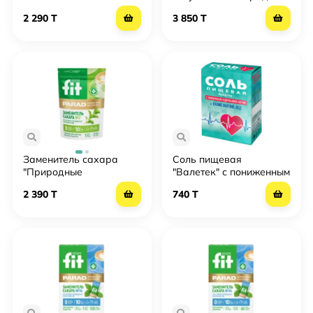
FitParad
2 290 T
3 850 T
Заменитель сахара
Соль пищевая
"Природные
"Валетек" с пониженным
компоненты" №7
содержанием натрия
2 390 T
740 T
FitParad