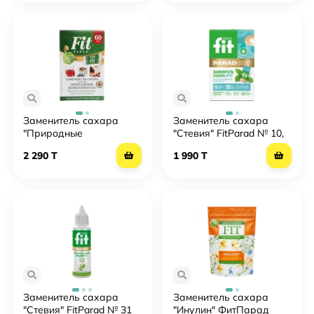
Заменитель сахара
Заменитель сахара
"Природные
"Стевия" FitParad № 10,
компоненты" FitParad №
60 штук
2 290 T
1 990 T
7
Заменитель сахара
Заменитель сахара
"Стевия" FitParad № 31
"Инулин" ФитПарад