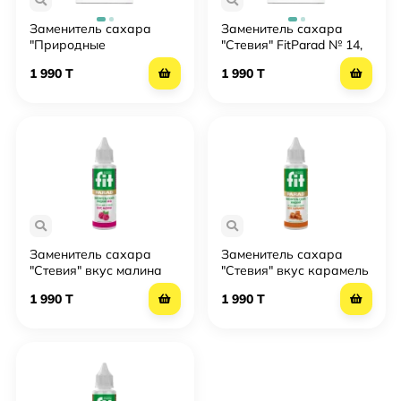
Заменитель сахара
Заменитель сахара
"Природные
"Стевия" FitParad № 14,
компоненты" FitParad №
60 штук
1 990 T
1 990 T
14, 100 штук
Заменитель сахара
Заменитель сахара
"Стевия" вкус малина
"Стевия" вкус карамель
FitParad № 36 жидкий
FitParad № 32 жидкий
1 990 T
1 990 T