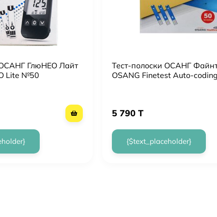
 ОСАНГ ГлюНЕО Лайт
Тест-полоски ОСАНГ Файнт
 Lite №50
OSANG Finetest Auto-codin
Premium №50
5 790 T
eholder}
{$text_placeholder}