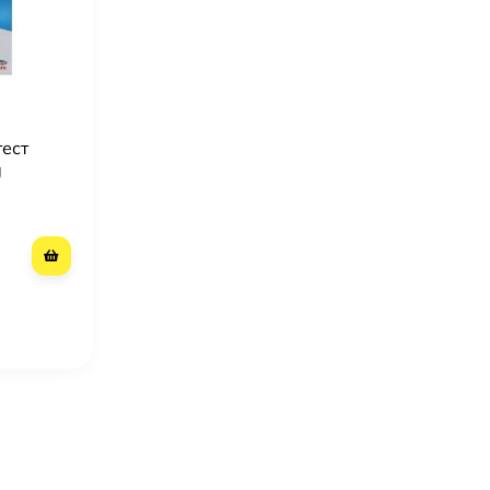
ест
g