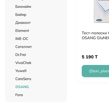
Бионайм
Байер
Диаконт
Element
Тест-полоски
OSANG GluNEO
IME-DC
Сателлит
Dr.Frei
5 190 T
VivaChek
Yuwell
{$text_plac
CareSens
OSANG
Fora