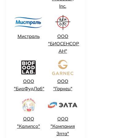
Inc.
Мистраль
ООО
"БИОСЕНСОР
АН"
ООО
ООО
"БиоФудЛаб"
"Гарнец"
ООО
ООО
"Калипсо"
"Компания
Элта"