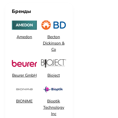
Бренды
Amedon
Becton
Dickinson &
Co
Beurer GmbH
Bioject
BIONIME
Bioptik
Technology
Inc