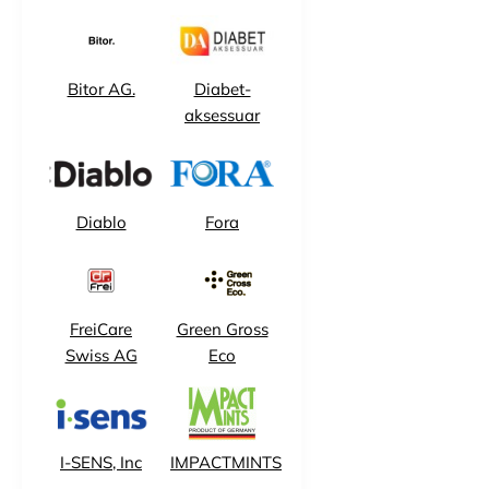
Bitor AG.
Diabet-
aksessuar
Diablo
Fora
FreiCare
Green Gross
Swiss AG
Eco
I-SENS, Inc
IMPACTMINTS