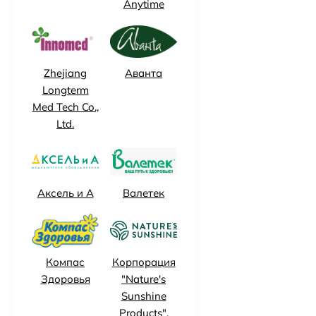
Anytime
Zhejiang
Аванта
Longterm
Med Tech Co.,
Ltd.
Аксель и А
Валетек
Компас
Корпорация
Здоровья
"Nature's
Sunshine
Products",