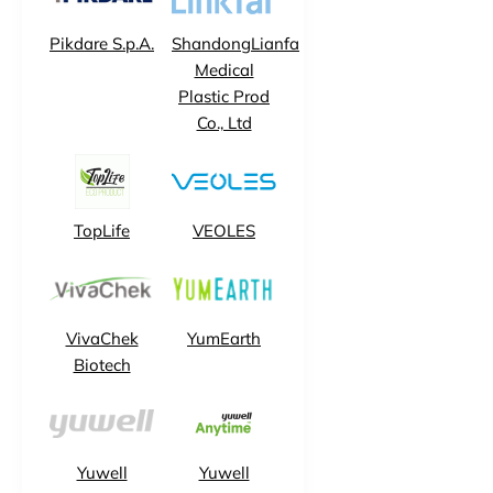
Pikdare S.p.A.
ShandongLianfa
Medical
Plastic Prod
Co., Ltd
TopLife
VEOLES
VivaChek
YumEarth
Biotech
Yuwell
Yuwell