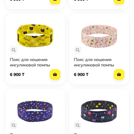
голубой
Пояс для ношения
Пояс для ношения
инсулиновой помпы
инсулиновой помпы
Инсула детски Insula
Инсула детский Insula
6 900 T
6 900 T
kids - Черный кот
kids - Совушки