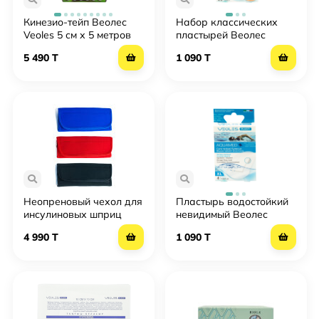
Кинезио-тейп Веолес
Набор классических
Veoles 5 см х 5 метров
пластырей Веолес
Veoles 20 штук 7x2 см,
5 490 T
1 090 T
4x1 см, 6x2 см, 2,5x2,5 см
Неопреновый чехол для
Пластырь водостойкий
инсулиновых шприц
невидимый Веолес
ручек "Diabet-aksessuar"
Veoles 4 штуки 7,5х5 см
4 990 T
1 090 T