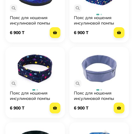
Пояс для ношения
Пояс для ношения
инсулиновой помпы
инсулиновой помпы
Инсула детский Insula
Инсула с замочком
6 900 T
6 900 T
kids - Электро
Insula Lock - Космос
Пояс для ношения
Пояс для ношения
инсулиновой помпы
инсулиновой помпы
Инсула с замочком
Инсула с замочком
6 900 T
6 900 T
Insula Lock - Котики
Insula Lock - Серо-
голубой