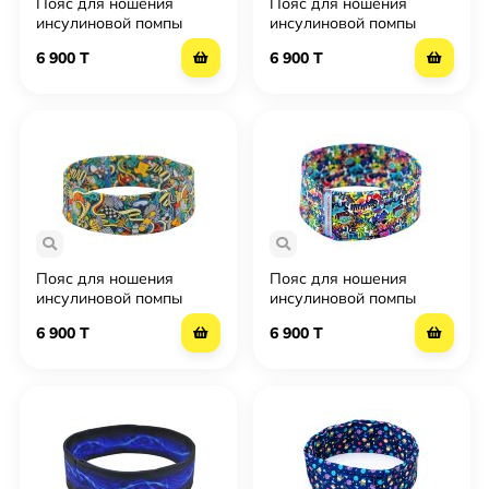
Пояс для ношения
Пояс для ношения
инсулиновой помпы
инсулиновой помпы
Инсула детский Insula
Инсула детский Insula
6 900 T
6 900 T
kids - Космос
kids - Котики
Пояс для ношения
Пояс для ношения
инсулиновой помпы
инсулиновой помпы
Инсула детский Insula
Инсула детский Insula
6 900 T
6 900 T
kids - Стрит
kids - Тропикано