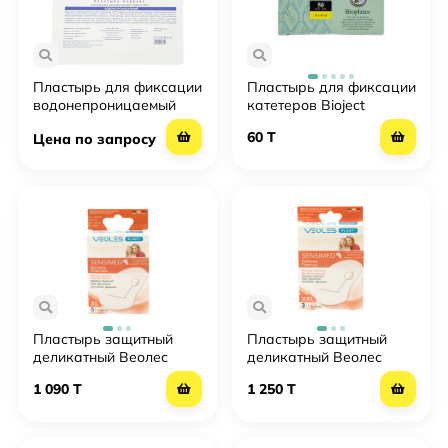
Пластырь для фиксации
Пластырь для фиксации
водонепроницаемый
катетеров Bioject
Veoles 10х10см
Bioplatax 6x8см
60 T
Цена по запросу
Пластырь защитный
Пластырь защитный
деликатный Веолес
деликатный Веолес
Veoles "дышащий" 5
Veoles "дышащий" 3
1 090 T
1 250 T
штук 7,5x5 см
штуки 7,5x10 см