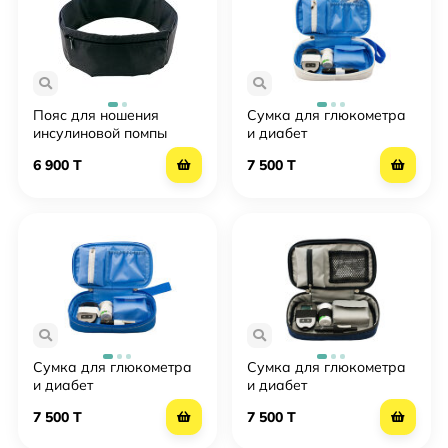
Пояс для ношения
Сумка для глюкометра
инсулиновой помпы
и диабет
Инсула с замочком
принадлежностей -
6 900 T
7 500 T
Insula Lock - Черный
Travel - Айсберг
Сумка для глюкометра
Сумка для глюкометра
и диабет
и диабет
принадлежностей -
принадлежностей -
7 500 T
7 500 T
Тревел/Travel - Голубой
Тревел/Travel - Джинс