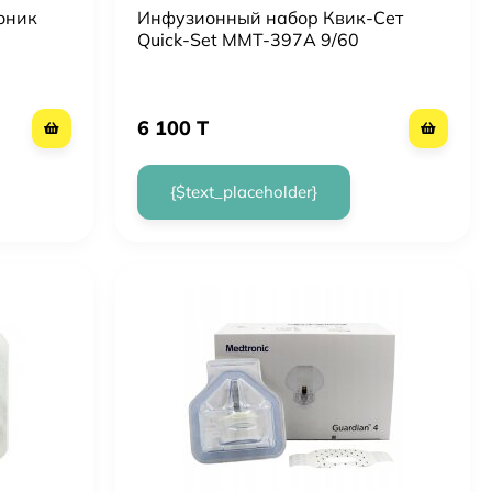
оник
Инфузионный набор Квик-Сет
Quick-Set ММТ-397А 9/60
6 100 T
{$text_placeholder}