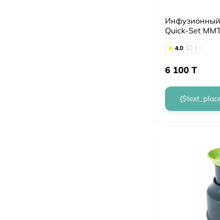
Инфузионный 
Quick-Set ММ
4.0
1
6 100 T
{$text_plac