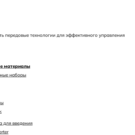
ать передовые технологии для эффективного управления
е материалы
ные наборы
ры
к
а для введения
rter