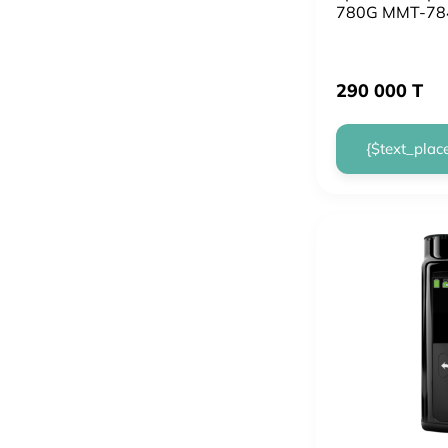
780G MMT-7
290 000 T
{$text_plac