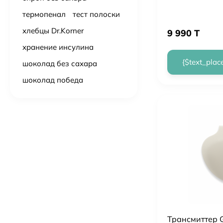
термопенал
тест полоски
хлебцы Dr.Korner
9 990 T
хранение инсулина
{$text_plac
шоколад без сахара
шоколад победа
Трансмиттер 