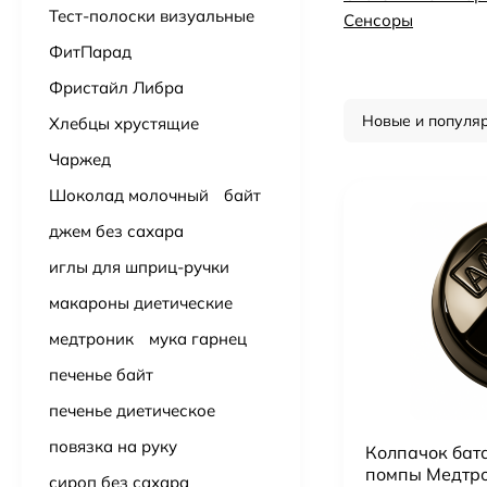
Тест-полоски визуальные
Сенсоры
ФитПарад
Фристайл Либра
Новые и популя
Хлебцы хрустящие
Чаржед
Шоколад молочный
байт
джем без сахара
иглы для шприц-ручки
макароны диетические
медтроник
мука гарнец
печенье байт
печенье диетическое
повязка на руку
Колпачок бат
помпы Медтро
сироп без сахара