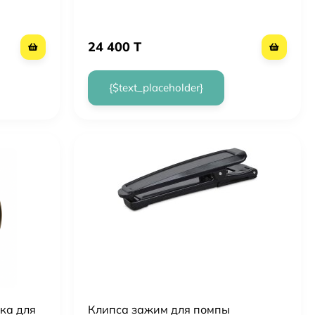
ММТ-7020С3
24 400 T
{$text_placeholder}
ка для
Клипса зажим для помпы