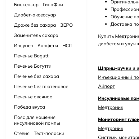
Оригинальна
Биосенсор
ГипоФри
Профессион
Диабет-аксессуар
Обучение па
Доставка по
Драже без сахара
ЗЕРО
Заменитель сахара
Купить Медтрони
диабетом и улучш
Инсупен
Конфеты
НСП
Печенье Bogutti
Печенье Богутти
Шприц-ручки и 
Печенье без сахара
Инъекционный по
Айпорт
Печенье безглютеновое
Печенье овсяное
Инсулиновые по
Победа вкуса
Медтроник
Пояс для ношения
Мониторинг глю
инсулиновой помпы
Медтроник
Стевия
Тест-полоски
Системы монитор