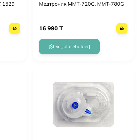
C 1529
Медтроник MMT-720G, MMT-780G
16 990 T
{$text_placeholder}