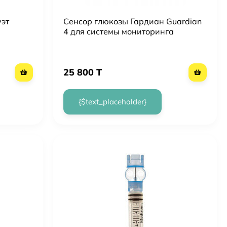
эт
Сенсор глюкозы Гардиан Guardian
4 для системы мониторинга
ММТ-7040
25 800 T
{$text_placeholder}