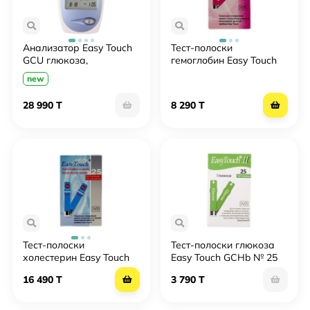
Анализатор Easy Touch
Тест-полоски
GCU глюкоза,
гемоглобин Easy Touch
холестерин, мочевая
GCHb № 25
new
кислота
28 990 T
8 290 T
Тест-полоски
Тест-полоски глюкоза
холестерин Easy Touch
Easy Touch GCHb № 25
GCHb № 25
16 490 T
3 790 T