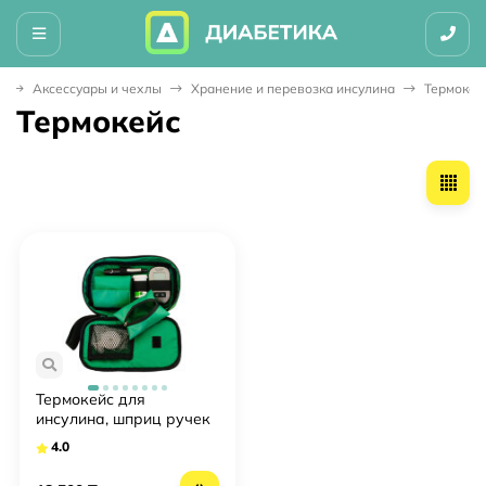
я
Аксессуары и чехлы
Хранение и перевозка инсулина
Термокей
Термокейс
Термокейс для
инсулина, шприц ручек
Диабет-аксессуар
4.0