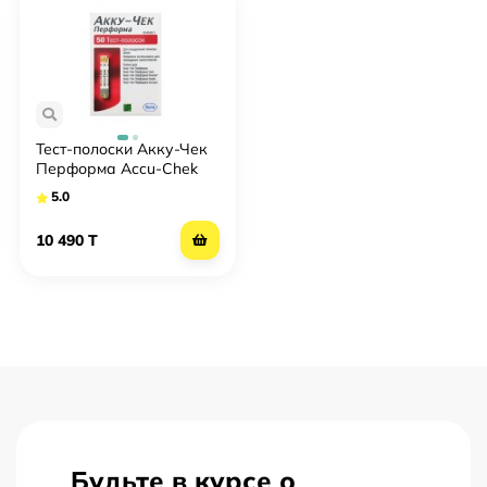
стопроцентной гарантией. Более того – перед продажей,
как в обычных магазинах, так и через интернет-
площадку, наши менеджеры обязательно
поинтересуются используемой вами моделью
глюкометра, чтобы исключить вероятность ошибки
покупателя – мы не стремимся продать товар любой
Тест-полоски Акку-Чек
ценой, а хотим оказывать качественный и полезный для
Перформа Accu-Chek
диабетиков сервис.
Performa №50
5.0
10 490 T
Будьте в курсе о