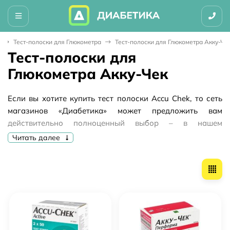
Тест-полоски для Глюкометра
Тест-полоски для Глюкометра Акку-Че
Тест-полоски для
Глюкометра Акку-Чек
Если вы хотите купить тест полоски Accu Chek, то сеть
магазинов «Диабетика» может предложить вам
действительно полноценный выбор – в нашем
ассортименте имеются все без исключения расходники
Читать далее
для глюкометров этой серии. С нашей помощью вы
всегда сможете легко и быстро контролировать уровень
сахара и других биохимических показателей в крови, не
опасаясь как ошибки при покупке, так и неточности в
показаниях.
Как купить тест полоски Акку