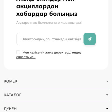
акциялардан
хабардар болыңыз
Ақпараттық бюллетеньге жазылыңыз!
Мен келісемін
жеке деректерді өңдеу
саясатымен
КӨМЕК
КАТАЛОГ
ДҮКЕН