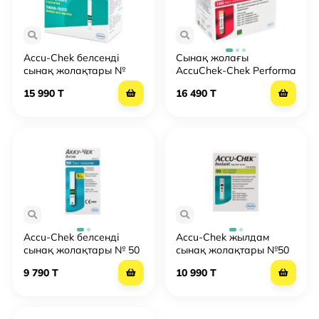
қалай сатып алуға және
таңдауда қателеспеуге болады?
Accu-Chek белсенді
Сынақ жолағы
Accu-Chek глюкометрлер сериясының әртүрлі
сынақ жолақтары №
AccuChek-Chek Performa
мақсаттары бар бірнеше модельдері болғандықтан,
100
№100
15 990 T
16 490 T
олар үшін сынақ жолақтарының ауқымы одан да кең.
Сондықтан, осы сериядағы құрылғылар мен шығын
материалдарының жоғары дәлдігіне қарамастан,
көптеген пайдаланушылар өнімдер туралы теріс
пікірлер қалдырады, өйткені оларды сатып алу кезінде
шатастыру өте оңай. Сонымен қатар, медицина
қызметкерлері инсулинге тәуелді адамдарға арналған
глюкометрлердің және басқа да өнімдердің
ерекшеліктерін түсінбейтін дәріханаларда сапасыз және
Accu-Chek белсенді
Accu-Chek жылдам
кәсіби емес қызмет көрсетуден көптеген қариялар күйіп
сынақ жолақтары № 50
сынақ жолақтары №50
қалды.
9 790 T
10 990 T
Бірақ біздің желіде мұндай жағдайларды
кездестірмейсіз. Біздің мамандар сізге Астанада Accu-