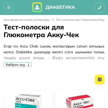
метрге арналған сынақ жолақтары
Тест-полоски для Глюкометра Акку-Ч
Тест-полоски для
Глюкометра Акку-Чек
Егер сіз Accu Chek сынақ жолақтарын сатып алғыңыз
келсе, Diabetika дүкендер желісі сізге шынымен толық
таңдау ұсына алады - біздің ассортиментіміз осы
сериядағы глюкометрлерге арналған барлық шығын
Көбірек оқу
материалдарын ерекшеліксіз қамтиды. Біздің
көмегімізбен сіз қандағы қант деңгейін және басқа да
биохимиялық көрсеткіштерді сатып алу қателігінен
немесе көрсеткіштердің дәл болмауынан қорықпай
әрқашан оңай және жылдам бақылай аласыз.
Accu-Chek сынақ жолақтарын