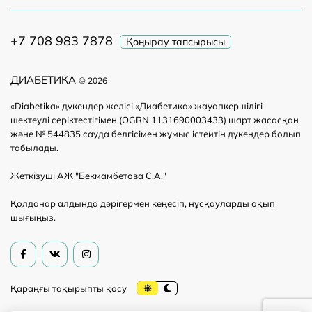
+7 708 983 7878
Қоңырау тапсырысы
ДИАБЕТИКА
© 2026
«Diabetika» дүкендер желісі «Диабетика» жауапкершілігі
шектеулі серіктестігімен (OGRN 1131690003433) шарт жасасқан
және № 544835 сауда белгісімен жұмыс істейтін дүкендер болып
табылады.
Жеткізуші АЖ "Бекмамбетова С.А."
Қолданар алдында дәрігермен кеңесіп, нұсқауларды оқып
шығыңыз.