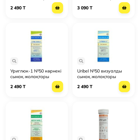
2 490 T
3 090 T
Уриглюк-1 №50 көрнекі
Uribel №50 визуалды
сынақ жолақтары
сынақ жолақтары
2 490 T
2 490 T