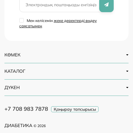
Мен келісемін
жеке деректерді өңдеу
саясатымен
КӨМЕК
КАТАЛОГ
ДҮКЕН
+7 708 983 7878
Қоңырау тапсырысы
ДИАБЕТИКА
© 2026