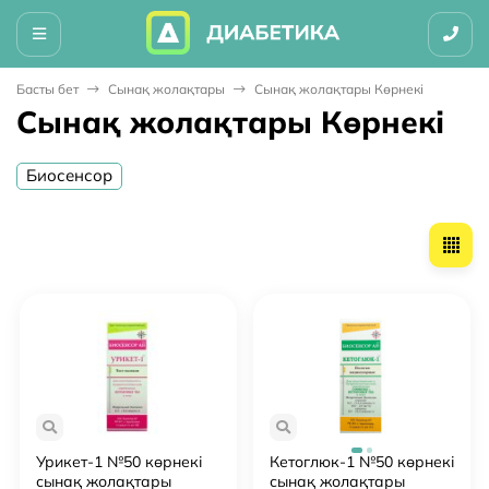
Басты бет
Сынақ жолақтары
Сынақ жолақтары Көрнекі
Сынақ жолақтары Көрнекі
Биосенсор
Урикет-1 №50 көрнекі
Кетоглюк-1 №50 көрнекі
сынақ жолақтары
сынақ жолақтары