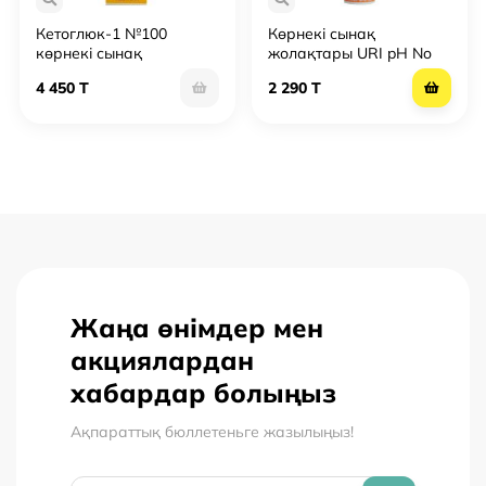
Кетоглюк-1 №100
Көрнекі сынақ
көрнекі сынақ
жолақтары URI pH No
жолақтары
50
4 450 T
2 290 T
Жаңа өнімдер мен
акциялардан
хабардар болыңыз
Ақпараттық бюллетеньге жазылыңыз!