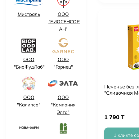
Мистраль
ООО
"БИОСЕНСОР
АН"
ООО
ООО
"БиоФудЛаб"
"Гарнец"
Печенье безг
"Сливочная Ма
ООО
ООО
"Калипсо"
"Компания
Элта"
1 790 T
1 кликте с