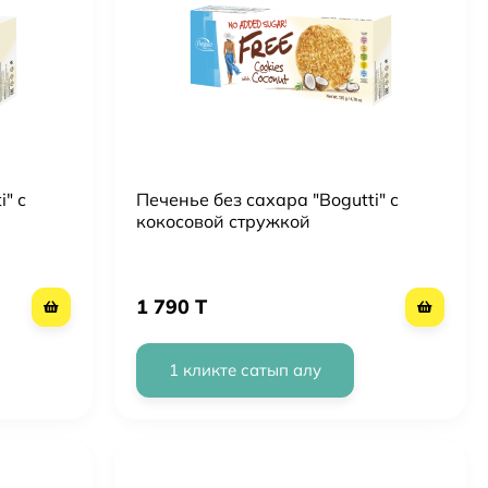
" с
Печенье без сахара "Bogutti" с
кокосовой стружкой
1 790 T
1 кликте сатып алу