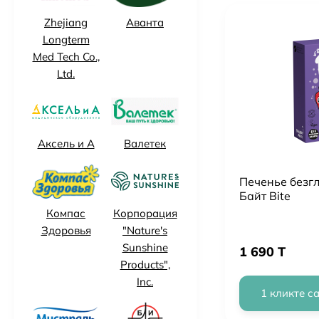
Zhejiang
Аванта
Longterm
Med Tech Co.,
Ltd.
Аксель и А
Валетек
Печенье безг
Байт Bite
Компас
Корпорация
Здоровья
"Nature's
Sunshine
1 690 T
Products",
Inc.
1 кликте с