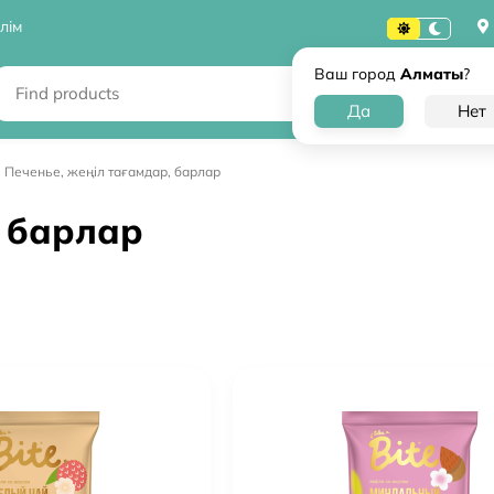
лім
Ваш город
Алматы
?
Печенье, жеңіл тағамдар, барлар
, барлар