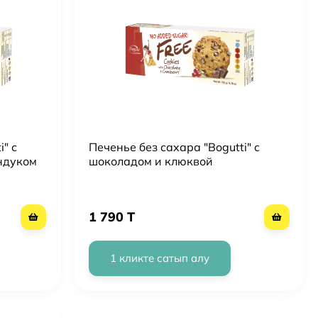
" с
Печенье без сахара "Bogutti" с
ндуком
шоколадом и клюквой
1 790 T
1 кликте сатып алу