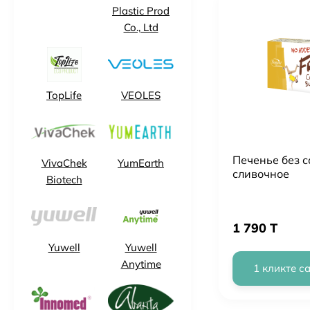
Plastic Prod
Co., Ltd
TopLife
VEOLES
Печенье без с
VivaChek
YumEarth
сливочное
Biotech
1 790 T
Yuwell
Yuwell
Anytime
1 кликте с