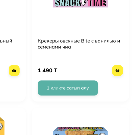
льный
Крекеры овсяные Bite c ванилью и
семенами чиа
1 490 T
1 кликте сатып алу