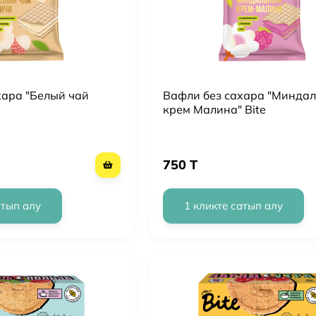
хара "Белый чай
Вафли без сахара "Минда
крем Малина" Bite
750 T
атып алу
1 кликте сатып алу