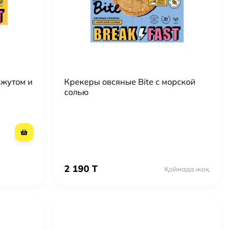
нжутом и
Крекеры овсяные Bite с морской
солью
2 190 T
Қоймада жоқ