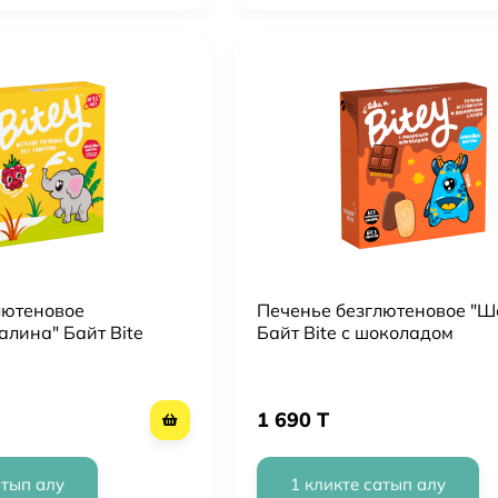
лютеновое
Печенье безглютеновое "Ш
лина" Байт Bite
Байт Bite с шоколадом
1 690 T
атып алу
1 кликте сатып алу