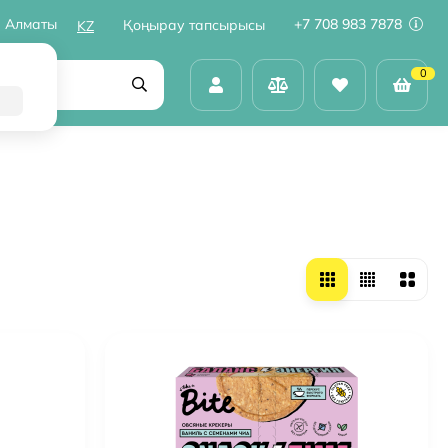
Алматы
+7 708 983 7878
Қоңырау тапсырысы
KZ
0