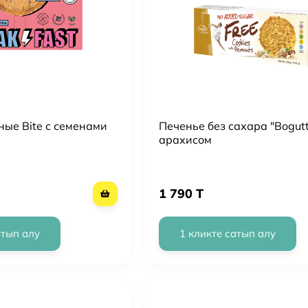
ные Bite с семенами
Печенье без сахара "Bogutti
арахисом
1 790 T
атып алу
1 кликте сатып алу