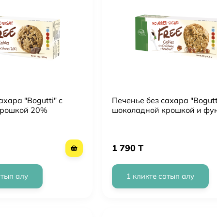
ахара "Bogutti" с
Печенье без сахара "Bogutti
крошкой 20%
шоколадной крошкой и фу
1 790 T
атып алу
1 кликте сатып алу