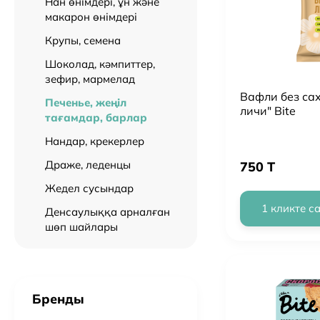
Нан өнімдері, ұн және
макарон өнімдері
Крупы, семена
Шоколад, кәмпиттер,
зефир, мармелад
Вафли без са
Печенье, жеңіл
личи" Bite
тағамдар, барлар
Нандар, крекерлер
Драже, леденцы
750 T
Жедел сусындар
1 кликте с
Денсаулыққа арналған
шөп шайлары
Бренды