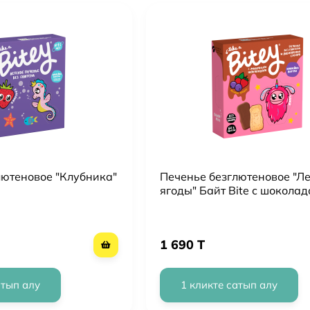
лютеновое "Клубника"
Печенье безглютеновое "Л
ягоды" Байт Bite с шоколад
1 690 T
атып алу
1 кликте сатып алу