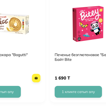
ахара "Bogutti"
Печенье безглютеновое "Б
Байт Bite
1 690 T
атып алу
1 кликте сатып алу