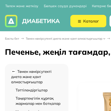
Төлем және жеткізу
Бөлшек сауда дүкендері
Көтерме бө
Каталог
Басты бет
Төмен көмірсутекті диета және қант алмастырғыштар
Печенье, жеңіл тағамдар
Төмен көмірсутекті
диета және қант
алмастырғыштар
Тәттілендіргіштер
Таңертеңгілік құрғақ
жармалар мен ботқалар