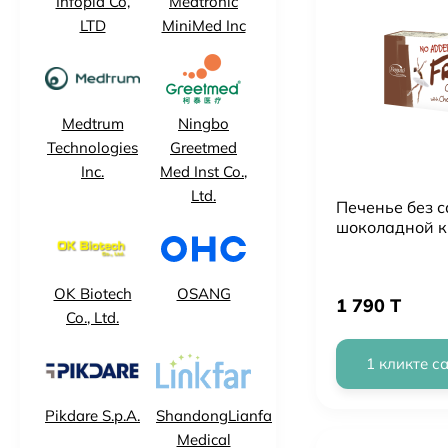
Infopia Co,
Medtronic
LTD
MiniMed Inc
Medtrum
Ningbo
Technologies
Greetmed
Inc.
Med Inst Co.,
Ltd.
Печенье без с
шоколадной 
шоколада
OK Biotech
OSANG
1 790 T
Co., Ltd.
1 кликте с
Pikdare S.p.A.
ShandongLianfa
Medical