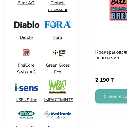
Bitor AG.
Diabet-
aksessuar
Diablo
Fora
Крекеры овся
льна и чиа
FreiCare
Green Gross
Swiss AG
Eco
2 190 T
1 кликте с
I-SENS, Inc
IMPACTMINTS