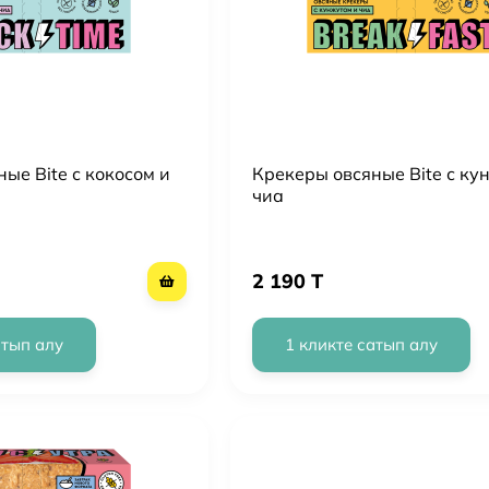
ые Bite с кокосом и
Крекеры овсяные Bite с ку
чиа
2 190 T
атып алу
1 кликте сатып алу