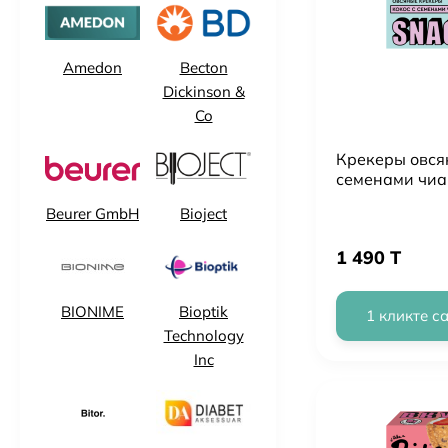
Amedon
Becton
Dickinson &
Co
Крекеры овсян
семенами чиа
Beurer GmbH
Bioject
1 490 T
BIONIME
Bioptik
1 кликте с
Technology
Inc