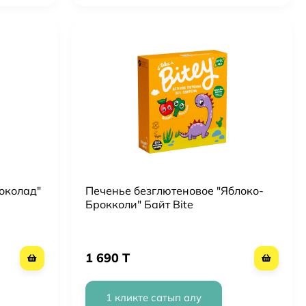
околад"
Печенье безглютеновое "Яблоко-
Брокколи" Байт Bite
1 690 T
1 кликте сатып алу