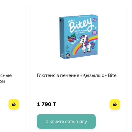
есные
Глютенсіз печенье «Қызылша» Bite
ом
1 790 T
1 кликте сатып алу