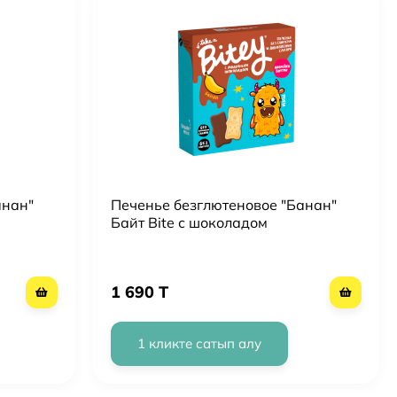
анан"
Печенье безглютеновое "Банан"
Байт Bite с шоколадом
1 690 T
1 кликте сатып алу