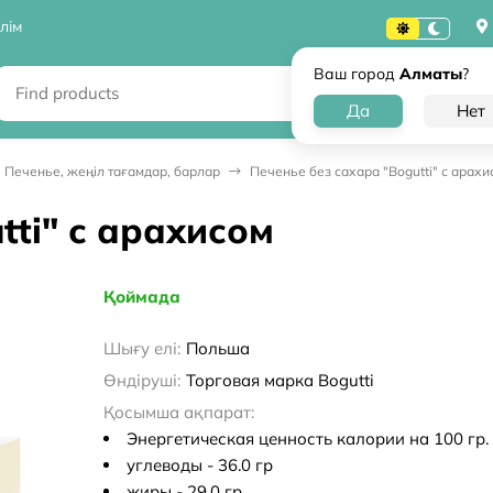
лім
Ваш город
Алматы
?
Печенье, жеңіл тағамдар, барлар
Печенье без сахара "Bogutti" с арахи
tti" с арахисом
Қоймада
Шығу елі:
Польша
Өндіруші:
Торговая марка Bogutti
Қосымша ақпарат:
Энергетическая ценность калории на 100 гр.
углеводы - 36.0 гр
жиры - 29.0 гр