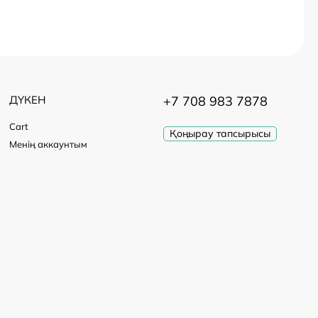
ДҮКЕН
+7 708 983 7878
Cart
Қоңырау тапсырысы
Менің аккаунтым