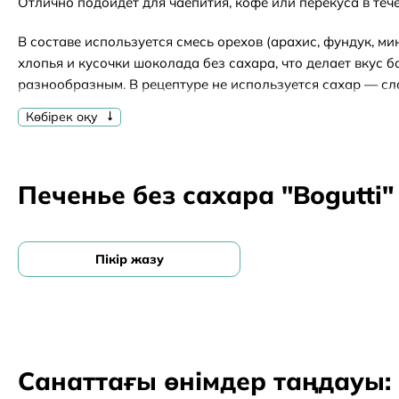
Отлично подойдёт для чаепития, кофе или перекуса в тече
В составе используется смесь орехов (арахис, фундук, ми
хлопья и кусочки шоколада без сахара, что делает вкус б
разнообразным. В рецептуре не используется сахар — сл
за счёт подсластителя мальтита, который по вкусу близок
Көбірек оқу
выраженного послевкусия.
Особенности:
Печенье без сахара "Bogutti
без добавленного сахара
насыщенный ореховый вкус
с кусочками шоколада без сахара
Пікір жазу
подходит для перекуса и чаепития
Состав:
пшеничная мука, растительный жир (пальмовый), подслас
орехи 6% (арахис, фундук, миндаль), кукурузные и овсян
Санаттағы өнімдер таңдауы:
шоколад без сахара 2,5% (мальтит, какао тёртое, соевый 