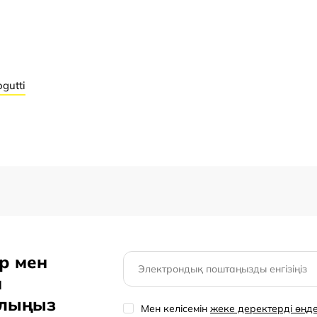
хое обезжиренное,
сса, эмульгатор
Арнайы нұсқаулар
, разрыхлители
gutti
р мен
н
олыңыз
Мен келісемін
жеке деректерді өңд
нного сахара.