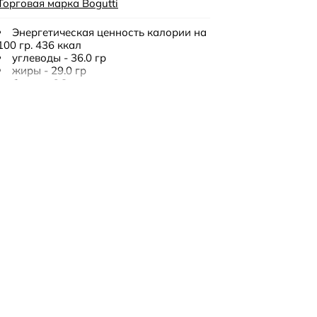
Торговая марка Bogutti
Энергетическая ценность калории на
100 гр. 436 ккал
углеводы - 36.0 гр
жиры - 29.0 гр
белки - 6.8 гр
135 гр
12 месяцев
хранить в сухом прохладном месте.
пшеничная мука, растительный жир
(пальмовый), подсластитель мальтит,
орехи 6% (арахис, фундук, миндаль),
кукурузные и овсяные хлопья 5%,
шоколад без сахара 2,5% (мальтит,
какао тёртое, соевый лецитин, какао-
порошок, натуральный ароматизатор
ванили), молок