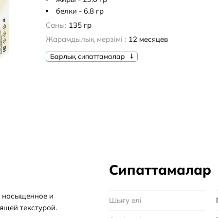
белки - 6.8 гр
Саны:
135 гр
Жарамдылық мерзімі :
12 месяцев
Барлық сипаттамалар
Сипаттамалар
-
насыщенное и
Шығу елі
ящей текстурой.