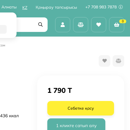
Алматы
+7 708 983 7878
Қоңырау тапсырысы
KZ
0
сом
1 790 T
Себетке қосу
 436 ккал
1 кликте сатып алу