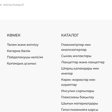
ге жазылыңыз!
КӨМЕК
КАТАЛОГ
Төлем және жеткізу
Глюкометрлер мен
анализаторлар
Көтерме бөлім
Сынақ жолақтары
Пайдаланушы келісімі
Ланцеттер және ланцеттер
Қоғамдық ұсыныс
Шприц қаламдары мен
инелер
Керек-жарақтар мен
қораптар
Инсулин сорғылары
Глюкозаны бақылау
Шығын материалдары
Гипогликемияға қарсы