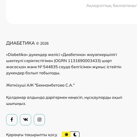
Ақпараттық бюллетень
ДИАБЕТИКА
© 2026
«Diabetika» дүкендер желісі «Диабетика» жауапкершілігі
шектеулі серіктестігімен (OGRN 1131690003433) шарт
жасасқан және № 544835 сауда белгісімен жұмыс істейтін
дүкендер болып табылады.
Жеткізуші АЖ "Бекмамбетова С.А."
Қолданар алдында дәрігермен кеңесіп, нұсқауларды оқып
шығыңыз.