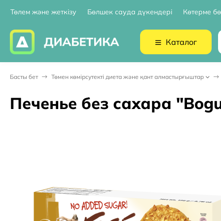
Төлем және жеткізу
Бөлшек сауда дүкендері
Көтерме бө
Каталог
Басты бет
Төмен көмірсутекті диета және қант алмастырғыштар
Печенье без сахара "Bogu