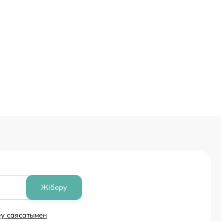
Жоқ
Жіберу
еу саясатымен