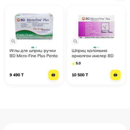
Иглы для шприц-ручки
Шприц қаламына
BD Micro-Fine Plus Penta
арналған инелер BD
Point 4 мм 32G №100 1
Micro-Fine Plus 5 мм 31G
5.0
№100
9 490 T
10 500 T