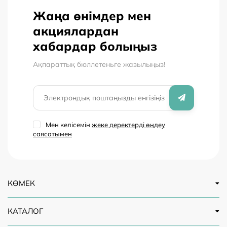
Жаңа өнімдер мен
акциялардан
хабардар болыңыз
Ақпараттық бюллетеньге жазылыңыз!
Мен келісемін
жеке деректерді өңдеу
саясатымен
КӨМЕК
КАТАЛОГ