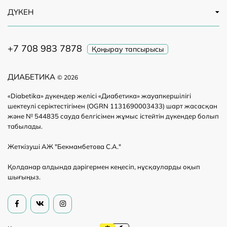
ДҮКЕН
+7 708 983 7878
Қоңырау тапсырысы
ДИАБЕТИКА
© 2026
«Diabetika» дүкендер желісі «Диабетика» жауапкершілігі
шектеулі серіктестігімен (OGRN 1131690003433) шарт жасасқан
және № 544835 сауда белгісімен жұмыс істейтін дүкендер болып
табылады.
Жеткізуші АЖ "Бекмамбетова С.А."
Қолданар алдында дәрігермен кеңесіп, нұсқауларды оқып
шығыңыз.