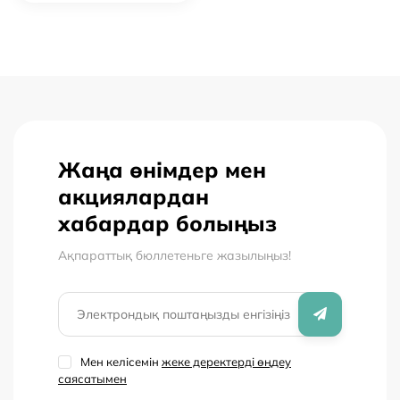
Жаңа өнімдер мен
акциялардан
хабардар болыңыз
Ақпараттық бюллетеньге жазылыңыз!
Мен келісемін
жеке деректерді өңдеу
саясатымен