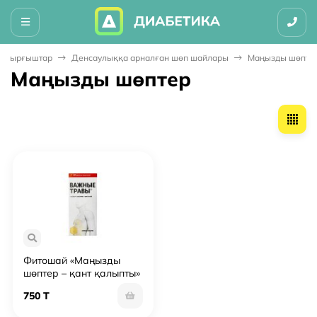
мастырғыштар
Денсаулыққа арналған шөп шайлары
Маңызды шөпте
Маңызды шөптер
Фитошай «Маңызды
шөптер – қант қалыпты»
№20
750 T