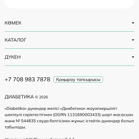
КӨМЕК
КАТАЛОГ
ДҮКЕН
+7 708 983 7878
Қоңырау тапсырысы
ДИАБЕТИКА
© 2026
«Diabetika» дүкендер желісі «Диабетика» жауапкершілігі
шектеулі серіктестігімен (OGRN 1131690003433) шарт жасасқан
және № 544835 сауда белгісімен жұмыс істейтін дүкендер болып
табылады.