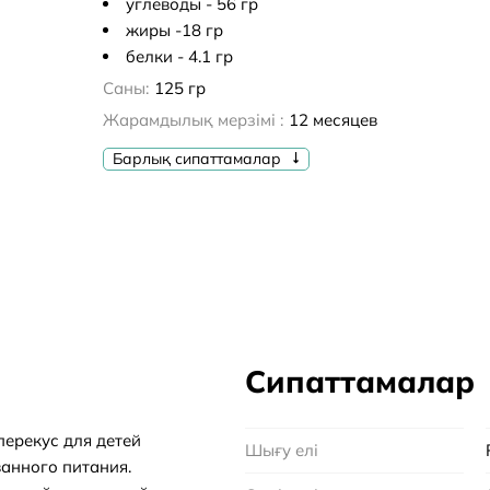
углеводы - 56 гр
жиры -18 гр
белки - 4.1 гр
Саны:
125 гр
Жарамдылық мерзімі :
12 месяцев
Барлық сипаттамалар
Сипаттамалар
ерекус для детей
Шығу елі
ванного питания.