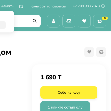
Алматы
+7 708 983 7878
Қоңырау тапсырысы
KZ
0
дом
1 690 T
Себетке қосу
1 кликте сатып алу