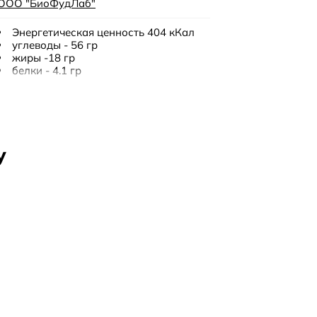
ООО "БиоФудЛаб"
Энергетическая ценность 404 кКал
углеводы - 56 гр
жиры -18 гр
белки - 4.1 гр
125 гр
у
12 месяцев
Хранить в сухом и теплом месте при
температуре не выше 25°С.
Печенье (мука рисовая, кукурузный
крахмал, финиковый сироп, кукурузное
масло, порошок яблочный, порошок
банана, разрыхлитель – гидрокарбонат
натрия (сода пищевая), соль, карбонат
кальция (источник кальция), эмульгатор
–лецитин, сок яблочный концентрирован