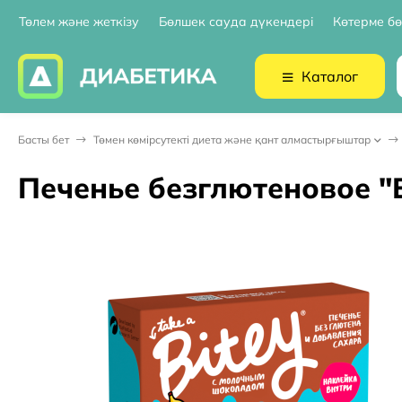
Төлем және жеткізу
Бөлшек сауда дүкендері
Көтерме бө
Каталог
Басты бет
Төмен көмірсутекті диета және қант алмастырғыштар
Печенье безглютеновое "