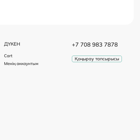
ДҮКЕН
+7 708 983 7878
Cart
Қоңырау тапсырысы
Менің аккаунтым