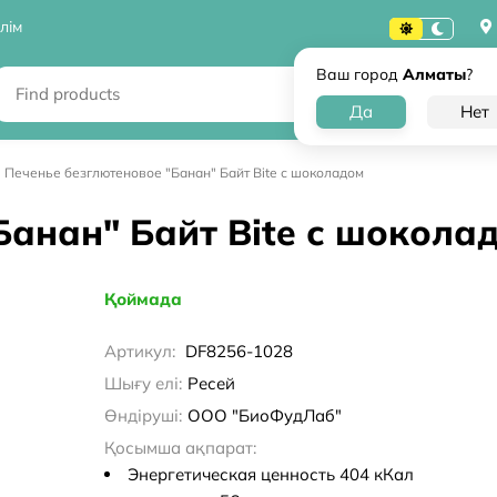
лім
Ваш город
Алматы
?
Печенье безглютеновое "Банан" Байт Bite с шоколадом
Банан" Байт Bite с шокола
Қоймада
Артикул:
DF8256-1028
Шығу елі:
Ресей
Өндіруші:
ООО "БиоФудЛаб"
Қосымша ақпарат:
Энергетическая ценность 404 кКал