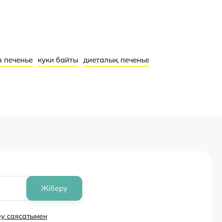
с 3 лет
Жоқ
з печенье
куки байты
диеталық печенье
Жіберу
еу саясатымен