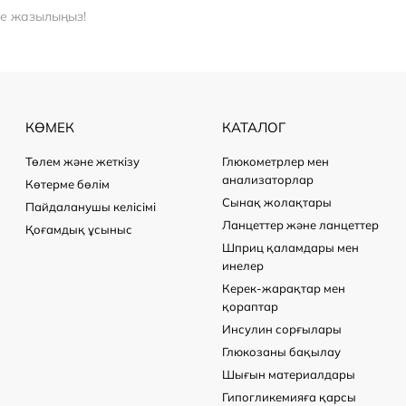
ге жазылыңыз!
КӨМЕК
КАТАЛОГ
Төлем және жеткізу
Глюкометрлер мен
анализаторлар
Көтерме бөлім
Сынақ жолақтары
Пайдаланушы келісімі
Ланцеттер және ланцеттер
Қоғамдық ұсыныс
Шприц қаламдары мен
инелер
Керек-жарақтар мен
қораптар
Инсулин сорғылары
Глюкозаны бақылау
Шығын материалдары
Гипогликемияға қарсы