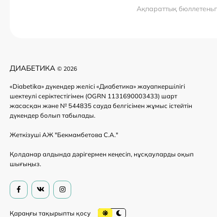
Ақпараттық бюллетень
ДИАБЕТИКА
© 2026
«Diabetika» дүкендер желісі «Диабетика» жауапкершілігі
шектеулі серіктестігімен (OGRN 1131690003433) шарт
жасасқан және № 544835 сауда белгісімен жұмыс істейтін
дүкендер болып табылады.
Жеткізуші АЖ "Бекмамбетова С.А."
Қолданар алдында дәрігермен кеңесіп, нұсқауларды оқып
шығыңыз.