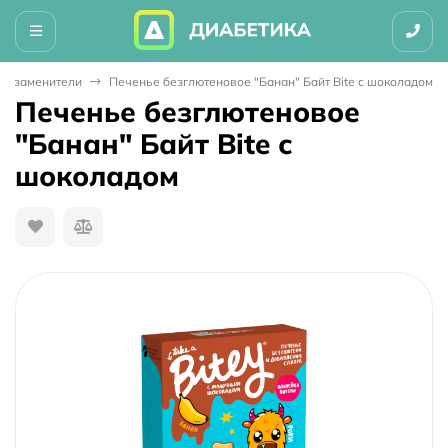
арозаменители
Печенье безглютеновое "Банан" Байт Bite с шоколадом
Печенье безглютеновое
"Банан" Байт Bite с
шоколадом