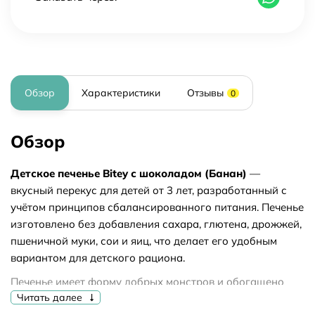
Обзор
Характеристики
Отзывы
0
Обзор
Детское печенье Bitey с шоколадом (Банан)
—
вкусный перекус для детей от 3 лет, разработанный с
учётом принципов сбалансированного питания. Печенье
изготовлено без добавления сахара, глютена, дрожжей,
пшеничной муки, сои и яиц, что делает его удобным
вариантом для детского рациона.
Печенье имеет форму добрых монстров и обогащено
Читать далее
кальцием и витаминами, необходимыми для