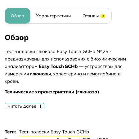
Обзор
Характеристики
Отзывы
0
Обзор
Тест-полоски глюкоза Easy Touch GCHb № 25 -
предназначены для использования с биохимическим
анализатором
Easy Touch GCHb
— устройством для
измерения
глюкозы
, холестерина и гемоглобина в
крови.
Технические характеристики (глюкоза)
Объём образца крови
: ≈ 0,8 µл — требуется капля
Читать далее
с кончика пальца.
Время анализа
: всего
6 секунд
до отображения
результата.
Теги:
Тест-полоски Easy Touch GCHb
Метод
: электрохимический анализ цельной