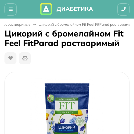
ыстрорастворимые
Цикорий с бромелайном Fit Feel FitParad растворимый
Цикорий с бромелайном Fit
Feel FitParad растворимый