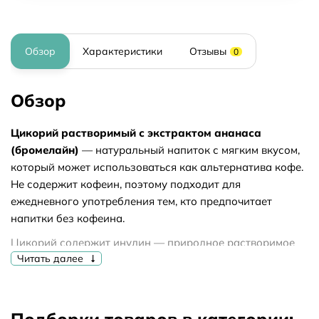
Обзор
Характеристики
Отзывы
0
Обзор
Цикорий растворимый с экстрактом ананаса
(бромелайн)
— натуральный напиток с мягким вкусом,
который может использоваться как альтернатива кофе.
Не содержит кофеин, поэтому подходит для
ежедневного употребления тем, кто предпочитает
напитки без кофеина.
Цикорий содержит инулин — природное растворимое
Читать далее
пищевое волокно (пребиотик), которое используется в
рационе для разнообразия питания. В состав также
входит бромелайн — растительный фермент,
получаемый из ананаса.