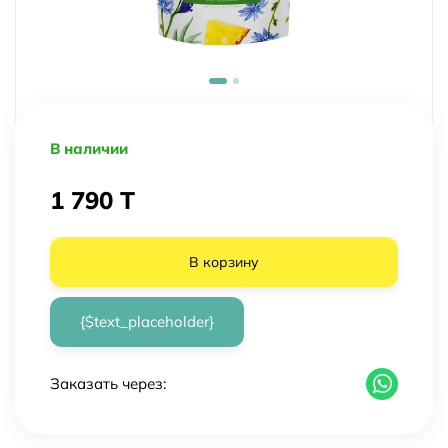
В наличии
1 790 T
В корзину
{$text_placeholder}
Заказать через: