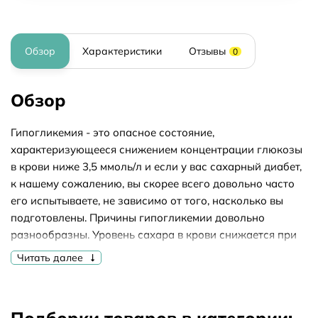
Обзор
Характеристики
Отзывы
0
Обзор
Гипогликемия - это опасное состояние,
характеризующееся снижением концентрации глюкозы
в крови ниже 3,5 ммоль/л и если у вас сахарный диабет,
к нашему сожалению, вы скорее всего довольно часто
его испытываете, не зависимо от того, насколько вы
подготовлены. Причины гипогликемии довольно
разнообразны. Уровень сахара в крови снижается при
длительной задержке или пропуске приема пищи, после
Читать далее
интенсивной физической нагрузки или
незапланированной физической нагрузки, стресса или
в случае поступления в организм избыточного