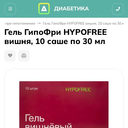
тва при гипогликемии
Гель ГипоФри HYPOFREE вишня, 10 саше по 30 мл
Гель ГипоФри HYPOFREE
вишня, 10 саше по 30 мл