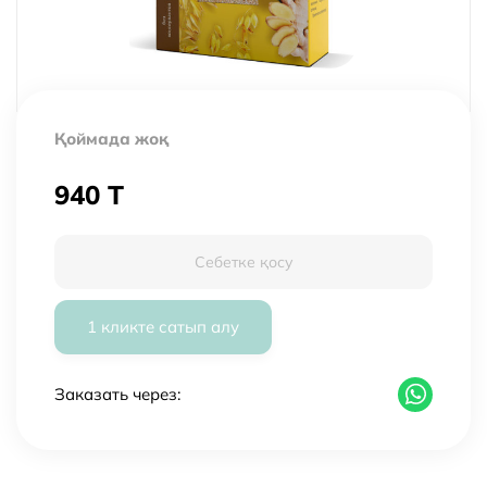
Қоймада жоқ
940 T
Себетке қосу
1 кликте сатып алу
Заказать через: