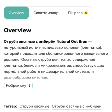
Overview
Сипаттамалар
Пікірлер
0
Overview
Отруби овсяные с имбирём
Natural Oat Bran
—
натуральный источник пищевых волокон (клетчатки),
который подходит для сбалансированного ежедневного
рациона. Овсяные отруби ценятся за содержание
клетчатки, белков и микроэлементов, способствующих
нормальной работе пищеварительной системы и
разнообразию питания.
Көбірек оқу
Имбирь, входящий в состав, придаёт продукту лёгкий
пряный вкус и аромат. Сочетание овсяных отрубей и
имбиря помогает увеличить потребление пищевых
волокон в ежедневном рационе.
Тегтер:
Отруби овсяные
Отруби овсяные с имбирем