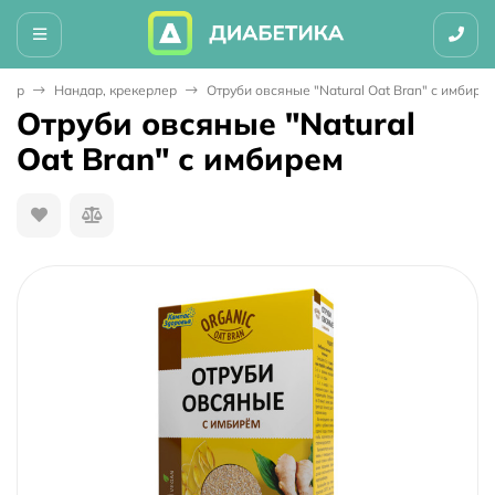
штар
Нандар, крекерлер
Отруби овсяные "Natural Oat Bran" с имбире
Отруби овсяные "Natural
Oat Bran" с имбирем