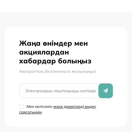
Продукт можно добавлять в каши, йогурты, кефир,
десерты, овощные блюда или использовать при
приготовлении выпечки — хлеба, печенья и хлебцев.
Состав:
отруби овсяные, имбирь сушёный
Пищевая ценность на 100 г:
Жаңа өнімдер мен
белки — 11,8 г
жиры — 6,9 г
акциялардан
углеводы — 55,6 г
хабардар болыңыз
Энергетическая ценность:
340 ккал
Ақпараттық бюллетеньге жазылыңыз!
Содержание минералов на 100 г:
железо — 0,4 мг
фосфор — 343,0 мг
магний — 118,0 мг
Мен келісемін
жеке деректерді өңдеу
Вес:
200 г
саясатымен
Страна производства:
Россия
Производитель:
Компас Здоровья
Срок годности:
12 месяцев