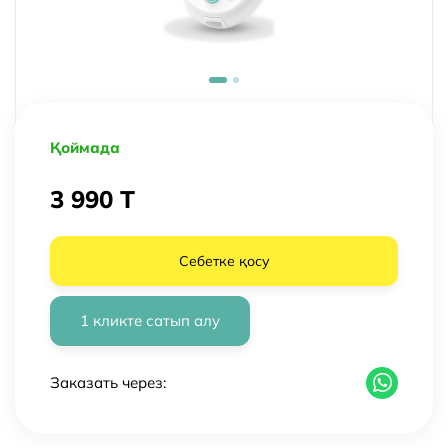
Қоймада
3 990 T
Себетке қосу
1 кликте сатып алу
Заказать через: