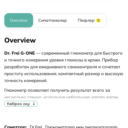
Overview
Сипаттамалар
Пікірлер
0
Overview
Dr. Frei G-ONE
— современный глюкометр для быстрого
и точного измерения уровня глюкозы в крови. Прибор
разработан для ежедневного самоконтроля и сочетает
простоту использования, компактный размер и высокую
точность измерений.
Глюкометр позволяет получить результат всего за
несколько секунд, используя небольшую каплю крови.
Көбірек оқу
Благодаря крупному дисплею и интуитивно понятному
управлению прибор подходит пользователям любого
возраста.
Санаттар:
Dr.Frei
Глюкометрлер мен анализаторлар