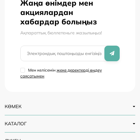
Жаңа өнімдер мен
акциялардан
хабардар болыңыз
Ақпараттық бюллетеньге жазылыңыз!
Мен келісемін
жеке деректерді өңдеу
саясатымен
КӨМЕК
КАТАЛОГ