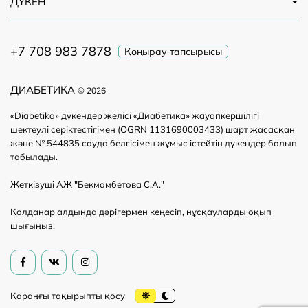
ДҮКЕН
+7 708 983 7878
Қоңырау тапсырысы
ДИАБЕТИКА
© 2026
«Diabetika» дүкендер желісі «Диабетика» жауапкершілігі
шектеулі серіктестігімен (OGRN 1131690003433) шарт жасасқан
және № 544835 сауда белгісімен жұмыс істейтін дүкендер болып
табылады.
Жеткізуші АЖ "Бекмамбетова С.А."
Қолданар алдында дәрігермен кеңесіп, нұсқауларды оқып
шығыңыз.