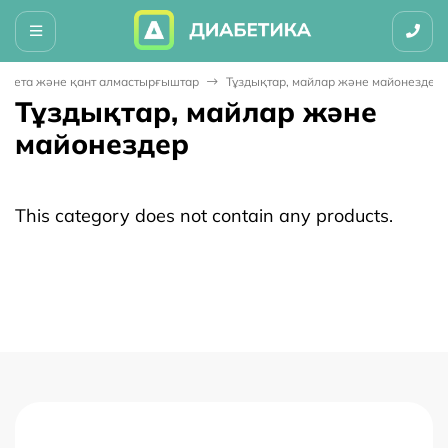
і диета және қант алмастырғыштар
Тұздықтар, майлар және майонездер
Тұздықтар, майлар және
майонездер
This category does not contain any products.