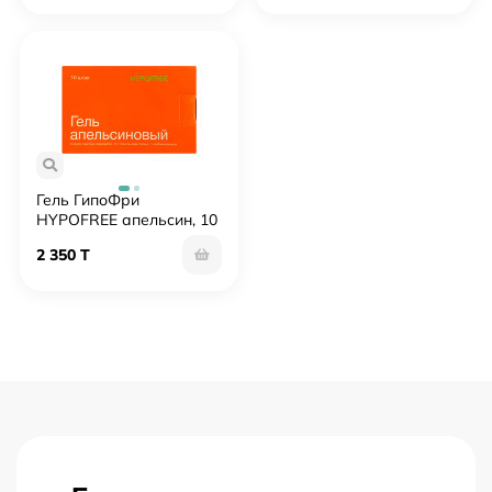
Гель ГипоФри
HYPOFREE апельсин, 10
саше по 30 мл
2 350 T