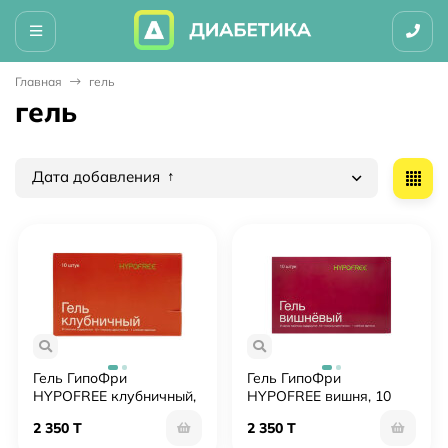
Главная
гель
гель
Дата добавления
Гель ГипоФри
Гель ГипоФри
HYPOFREE клубничный,
HYPOFREE вишня, 10
10 саше по 30 мл
саше по 30 мл
2 350 T
2 350 T