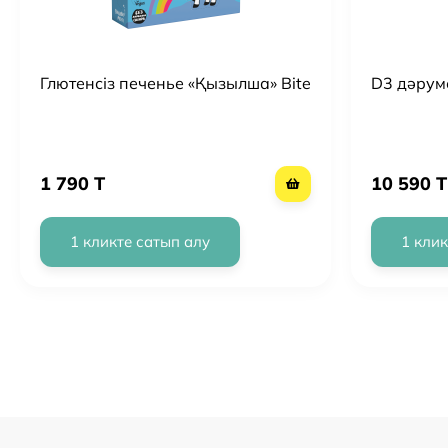
Глютенсіз печенье «Қызылша» Bite
D3 дәрум
1 790 T
10 590 T
1 кликте сатып алу
1 клик