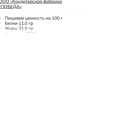
ООО «Кондитерская фабрика
«ПОБЕДА»
Пищевая ценность на 100 г
Белки 11.0 гр
Жиры 31.0 гр
Углеводы 37.0 гр
Калорийность 470.0 ккал
100 гр
18 месяцев
хранить при температуре (18 ± 3) °C и
относительной влажности воздуха не
более 75 %. Избегать воздействия
прямых солнечных лучей
какао майы, какао массасы,
майсыздандырылған сүт ұнтағы, сарысу
ұнтағы, тәттілендіргіш (мальтитол),
пребиотик (инулин) (10%), қаймағысыз