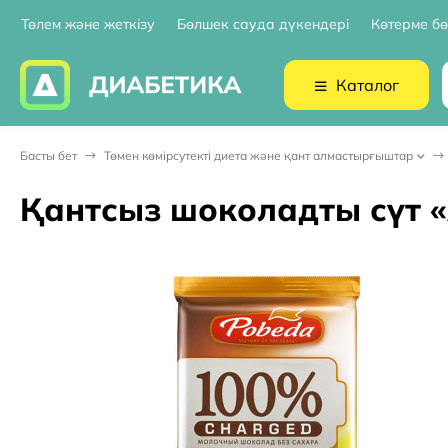
Төлем және жеткізу
Бөлшек сауда дүкендері
Көтерме бө
Каталог
Басты бет
Төмен көмірсутекті диета және қант алмастырғыштар
Қантсыз шоколадты сүт 