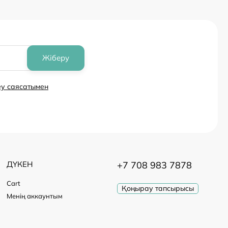
Жіберу
еу саясатымен
ДҮКЕН
+7 708 983 7878
Cart
Қоңырау тапсырысы
Менің аккаунтым