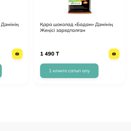
 Дәмінің
Қара шоколад «Бадам» Дәмінің
Жеңісі зарядталған
1 490 T
1 кликте сатып алу