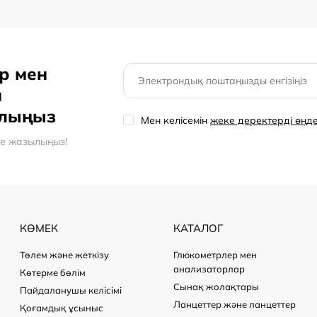
р мен
н
олыңыз
Мен келісемін
жеке деректерді өңд
ге жазылыңыз!
КӨМЕК
КАТАЛОГ
Төлем және жеткізу
Глюкометрлер мен
анализаторлар
Көтерме бөлім
Сынақ жолақтары
Пайдаланушы келісімі
Ланцеттер және ланцеттер
Қоғамдық ұсыныс