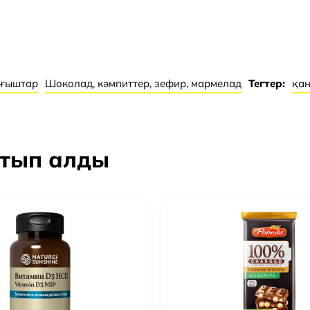
Арнайы нұсқаулар
рғыштар
Шоколад, кәмпиттер, зефир, мармелад
Тегтер:
қан
 салыстырмалы
күн сәулесінің
атып алды