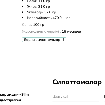
Белки 11.0 гр
Жиры 31.0 гр
Углеводы 37.0 гр
Калорийность 470.0 ккал
Саны:
100 гр
Жарамдылық мерзімі :
18 месяцев
Барлық сипаттамалар
Сипаттамалар
 жарамды»
«Slim
Шығу елі
ңдестірілген