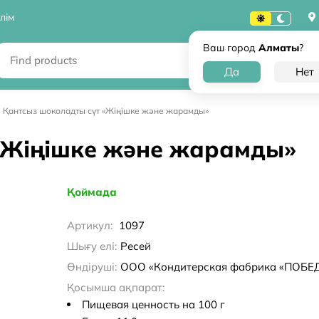
лім
Ваш город
Алматы
?
Қантсыз шоколадты сүт «Жіңішке және жарамды»
«Жіңішке және жарамды»
Қоймада
Артикул:
1097
Шығу елі:
Ресей
Өндіруші:
ООО «Кондитерская фабрика «ПОБЕ
Қосымша ақпарат:
Пищевая ценность на 100 г