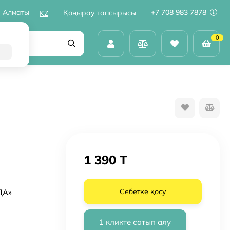
Алматы
+7 708 983 7878
Қоңырау тапсырысы
KZ
0
1 390 T
Себетке қосу
ДА»
1 кликте сатып алу