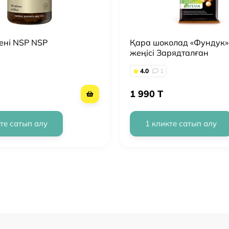
ені NSP NSP
Қара шоколад «Фундук»
жеңісі Зарядталған
4.0
1
1 990 T
те сатып алу
1 кликте сатып алу