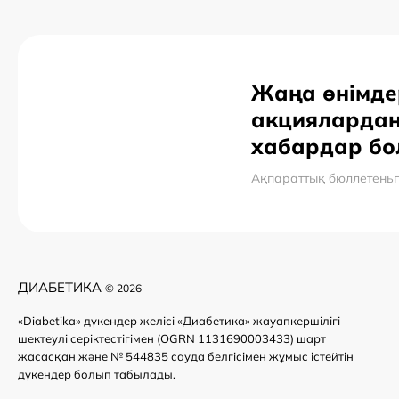
Жаңа өнімде
акцияларда
хабардар б
Ақпараттық бюллетень
ДИАБЕТИКА
© 2026
«Diabetika» дүкендер желісі «Диабетика» жауапкершілігі
шектеулі серіктестігімен (OGRN 1131690003433) шарт
жасасқан және № 544835 сауда белгісімен жұмыс істейтін
дүкендер болып табылады.