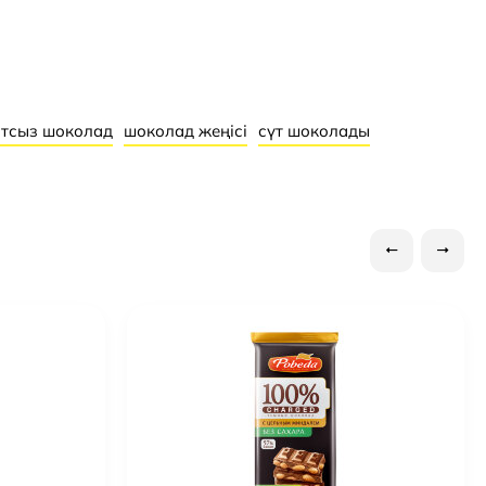
сүт ұнтағы, эмульгатор (соя лецитині),
IDALG қоңыр теңіз балдыры сығындысы,
тәттілендіргіш (стевиол глицерин)
Жоқ
тсыз шоколад
шоколад жеңісі
сүт шоколады