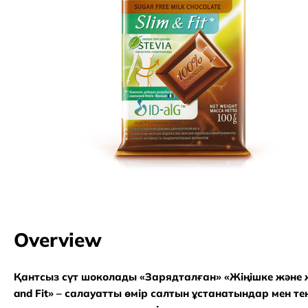
Overview
Қантсыз сүт шоколады «Зарядталған» «Жіңішке және
and Fit» – салауатты өмір салтын ұстанатындар мен те