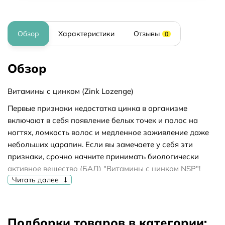
Обзор
Характеристики
Отзывы
0
Обзор
Витамины с цинком (Zink Lozenge)
Первые признаки недостатка цинка в организме
включают в себя появление белых точек и полос на
ногтях, ломкость волос и медленное заживление даже
небольших царапин. Если вы замечаете у себя эти
признаки, срочно начните принимать биологически
активное вещество (БАД) "Витамины с цинком NSP"!
Читать далее
Пастилки с цинком NSP рекомендуются для:
• Укрепления и повышения иммунитета.
• Нормализации обмена веществ в организме, включая
Подборки товаров в категории:
липидный обмен, ускорение выведения холестерина и