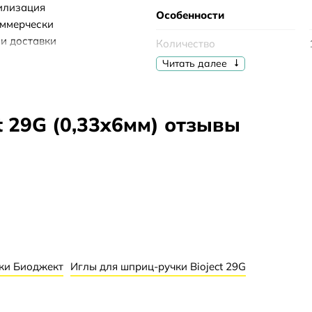
илизация
Особенности
оммерчески
и доставки
Количество
0 °C и
Читать далее
Размер
Диаметр иглы
t 29G (0,33x6мм) отзывы
ки Биоджект
Иглы для шприц-ручки Bioject 29G