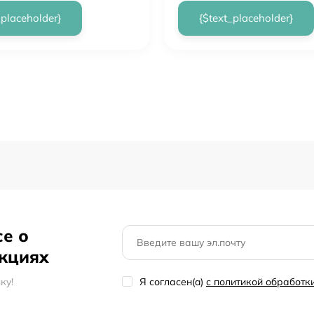
_placeholder}
{$text_placeholder}
се о
акциях
кy!
Я согласен(a)
с политикой обработ