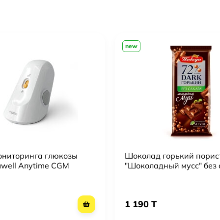
new
ониторинга глюкозы
Шоколад горький порис
uwell Anytime CGM
"Шоколадный мусс" без
Победа вкуса 72% кака
1 190 T