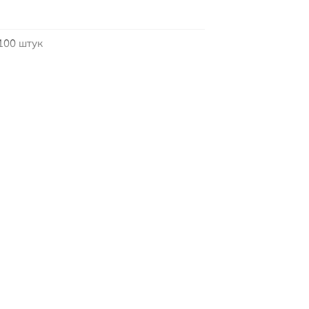
100 штук
6 мм
0,33mm (29G)