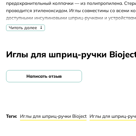
предохранительный колпачки — из полипропилена. Стер
проводится этиленоксидом. Иглы совместимы со всеми к
доступными инсулиновыми шприц-ручками и устройствам
инсулина. Рекомендуется хранить их при температуре 0–3
Читать далее
относительной влажности воздуха до 75 %.
Иглы для шприц-ручки Biojec
Написать отзыв
Теги:
Иглы для шприц-ручки Bioject
Иглы для шприц-руч