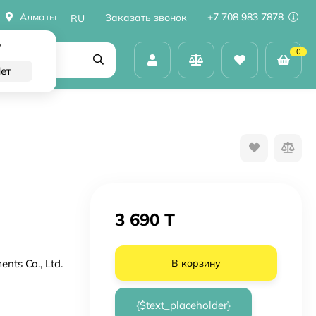
Алматы
+7 708 983 7878
Заказать звонок
RU
?
0
3 690 T
nts Co., Ltd.
В корзину
{$text_placeholder}