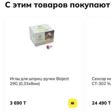
С этим товаров покупают
Иглы для шприц-ручки Bioject
Сенсор м
29G (0,33x8мм)
CT‑302 Y
3 690 T
24 490 T