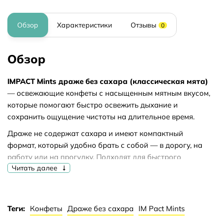
Обзор
Характеристики
Отзывы
0
Обзор
IMPACT Mints драже без сахара (классическая мята)
— освежающие конфеты с насыщенным мятным вкусом,
которые помогают быстро освежить дыхание и
сохранить ощущение чистоты на длительное время.
Драже не содержат сахара и имеют компактный
формат, который удобно брать с собой — в дорогу, на
работу или на прогулку. Подходят для быстрого
Читать далее
освежения дыхания и разнообразия рациона без
добавленного сахара.
Состав:
подсластитель (сорбит), ароматизаторы,
Теги:
Конфеты
Драже без сахара
IM Pact Mints
аспартам, антислеживатель (стеарат магния),