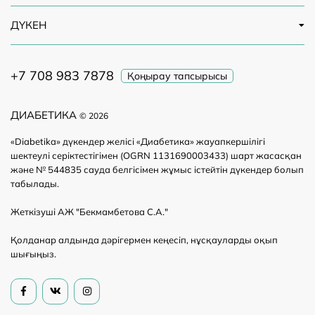
ДҮКЕН
+7 708 983 7878
Қоңырау тапсырысы
ДИАБЕТИКА
© 2026
«Diabetika» дүкендер желісі «Диабетика» жауапкершілігі
шектеулі серіктестігімен (OGRN 1131690003433) шарт жасасқан
және № 544835 сауда белгісімен жұмыс істейтін дүкендер болып
табылады.
Жеткізуші АЖ "Бекмамбетова С.А."
Қолданар алдында дәрігермен кеңесіп, нұсқауларды оқып
шығыңыз.