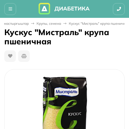
т алмастырғыштар
Крупы, семена
Кускус "Мистраль" крупа пшенична
Кускус "Мистраль" крупа
пшеничная