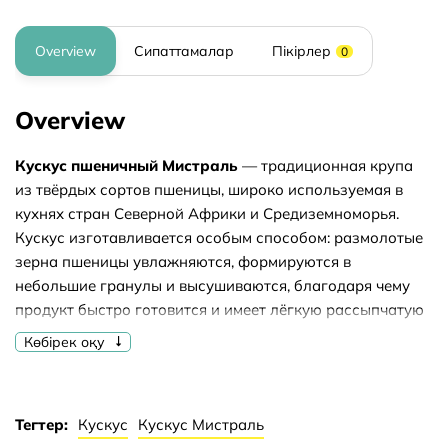
Overview
Сипаттамалар
Пікірлер
0
Overview
Кускус пшеничный Мистраль
— традиционная крупа
из твёрдых сортов пшеницы, широко используемая в
кухнях стран Северной Африки и Средиземноморья.
Кускус изготавливается особым способом: размолотые
зерна пшеницы увлажняются, формируются в
небольшие гранулы и высушиваются, благодаря чему
продукт быстро готовится и имеет лёгкую рассыпчатую
текстуру.
Көбірек оқу
Кускус отличается нейтральным мягким вкусом и
хорошо сочетается с овощами, мясом, рыбой и соусами.
Может использоваться как гарнир, основа для салатов
Тегтер:
Кускус
Кускус Мистраль
или ингредиент для различных блюд. Подходит для