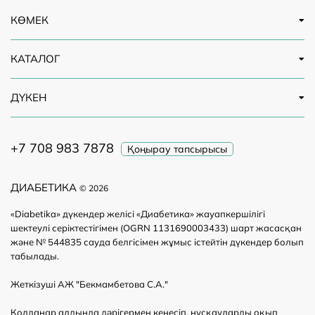
КӨМЕК
КАТАЛОГ
ДҮКЕН
+7 708 983 7878
Қоңырау тапсырысы
ДИАБЕТИКА
© 2026
«Diabetika» дүкендер желісі «Диабетика» жауапкершілігі
шектеулі серіктестігімен (OGRN 1131690003433) шарт жасасқан
және № 544835 сауда белгісімен жұмыс істейтін дүкендер болып
табылады.
Жеткізуші АЖ "Бекмамбетова С.А."
Қолданар алдында дәрігермен кеңесіп, нұсқауларды оқып