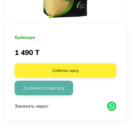
Қоймада
1 490 T
Себетке қосу
1 кликте сатып алу
Заказать через: