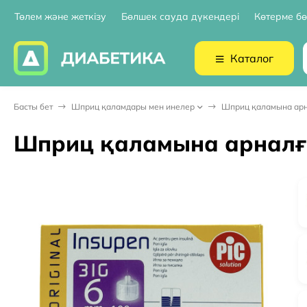
Төлем және жеткізу
Бөлшек сауда дүкендері
Көтерме бө
Каталог
Басты бет
Шприц қаламдары мен инелер
Шприц қаламына арна
Шприц қаламына арналған