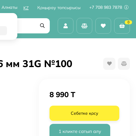
Алматы
+7 708 983 7878
Қоңырау тапсырысы
KZ
0
6 мм 31G №100
8 990 T
Себетке қосу
1 кликте сатып алу