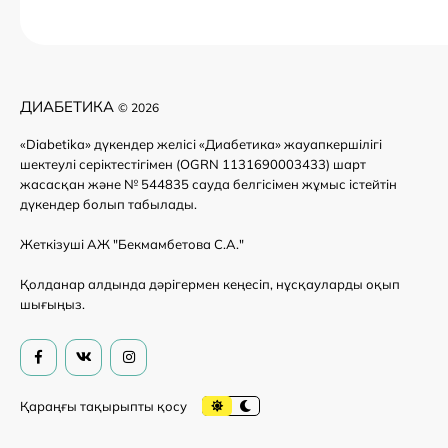
ДИАБЕТИКА
© 2026
«Diabetika» дүкендер желісі «Диабетика» жауапкершілігі
шектеулі серіктестігімен (OGRN 1131690003433) шарт
жасасқан және № 544835 сауда белгісімен жұмыс істейтін
дүкендер болып табылады.
Жеткізуші АЖ "Бекмамбетова С.А."
Қолданар алдында дәрігермен кеңесіп, нұсқауларды оқып
шығыңыз.