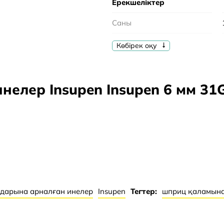
Ерекшеліктер
Саны
Үйлесімділік
Көбірек оқу
Өлшем
Ине диаметрі
елер Insupen Insupen 6 мм 3
амасыз ететін ішкі
з ілгегі бар. Ішкі
ін түс коды бар.
PE A» EN ISO 11608-
 100 дана пакетте
дарына арналған инелер
Insupen
Тегтер:
шприц қаламына