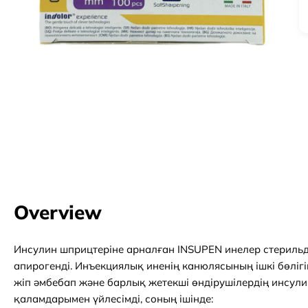
Overview
Инсулин шприцтеріне арналған INSUPEN инелер стерильді
апирогенді. Инъекциялық иненің канюлясының ішкі бөліг
жіп әмбебап және барлық жетекші өндірушілердің инсул
қаламдарымен үйлесімді, соның ішінде: