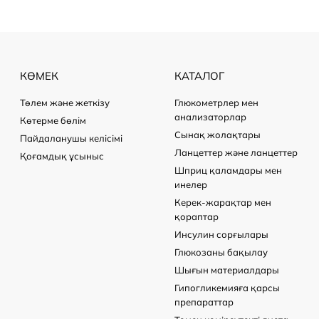
КӨМЕК
КАТАЛОГ
Төлем және жеткізу
Глюкометрлер мен
анализаторлар
Көтерме бөлім
Сынақ жолақтары
Пайдаланушы келісімі
Ланцеттер және ланцеттер
Қоғамдық ұсыныс
Шприц қаламдары мен
инелер
Керек-жарақтар мен
қораптар
Инсулин сорғылары
Глюкозаны бақылау
Шығын материалдары
Гипогликемияға қарсы
препараттар