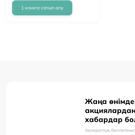
1 кликте сатып алу
Жаңа өнімде
акцияларда
хабардар б
Ақпараттық бюллетень