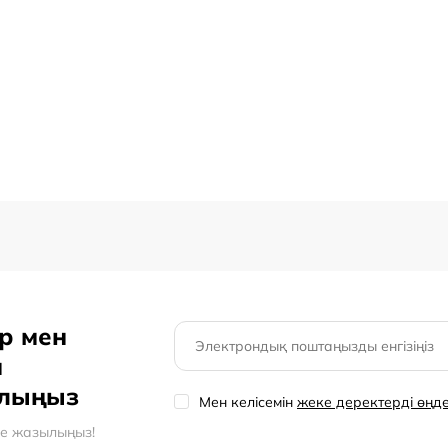
р мен
н
олыңыз
Мен келісемін
жеке деректерді өңд
ге жазылыңыз!