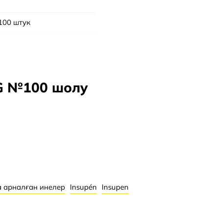
100 штук
әмбебап бұрандалы жіп
6 мм
31G (0,25 мм)
1G №100 шолу
 арналған инелер
Insupén
Insupen