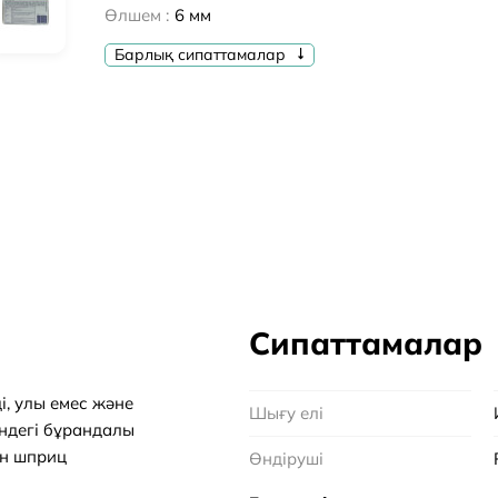
Өлшем :
6 мм
Барлық сипаттамалар
Сипаттамалар
, улы емес және
Шығу елі
індегі бұрандалы
ин шприц
Өндіруші