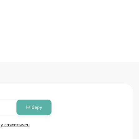
Жіберу
еу саясатымен