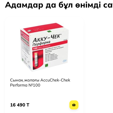
Адамдар да бұл өнімді с
Сынақ жолағы AccuChek-Chek
Performa №100
16 490 T