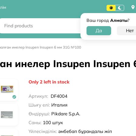
лім
Ваш город
Алматы
?
лған инелер Insupen Insupen 6 мм 31G №100
 инелер Insupen Insupen 
Only 2 left in stock
Артикул:
DF4004
Шығу елі:
Италия
Өндіруші:
Pikdare S.p.A.
Саны:
100 штук
Үйлесімділік:
әмбебап бұрандалы жіп