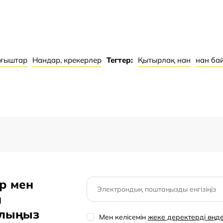
°C и относительной
рғыштар
Нандар, крекерлер
Тегтер:
Қытырлақ нан
нан ба
р мен
н
олыңыз
Мен келісемін
жеке деректерді өңд