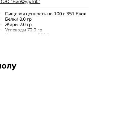
ООО "БиоФудЛаб"
Пищевая ценность на 100 г 351 Ккал
Белки 8.0 гр
Жиры 2.0 гр
Углеводы 72.0 гр
Калорийность 360.0 ккал
150 гр
шолу
6 месяцев
хранить в сухом затемненном
помещении при относительной
влажности воздуха не более 75%
крупа кукурузная, крупа рисовая,
отруби кукурузные, лук сушёный, соль
морская
Жоқ