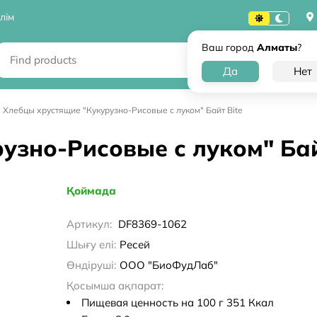
лім
Ваш город
Алматы
?
Хлебцы хрустящие "Кукурузно-Рисовые с луком" Байт Bite
узно-Рисовые с луком" Бай
Қоймада
Артикул:
DF8369-1062
Шығу елі:
Ресей
Өндіруші:
ООО "БиоФудЛаб"
Қосымша ақпарат:
Пищевая ценность на 100 г 351 Ккал