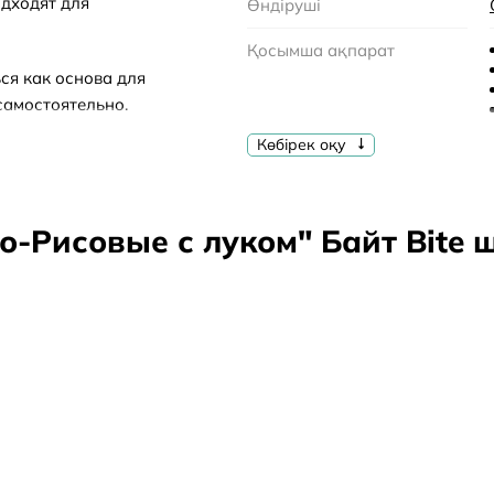
дходят для
Өндіруші
Қосымша ақпарат
ся как основа для
самостоятельно.
 дорогу или на
Көбірек оқу
Ерекшеліктер
ственные добавки и
Саны
сбалансированного
-Рисовые с луком" Байт Bite 
Жарамдылық мерзімі
ные, лук сушёный,
Сақтау шарттары
Құрама
Арнайы нұсқаулар