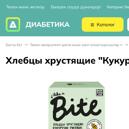
Төлем және жеткізу
Бөлшек сауда дүкендері
Көтерме бө
Каталог
Басты бет
Төмен көмірсутекті диета және қант алмастырғыштар
Хлебцы хрустящие "Кукур