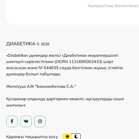
Ақпараттық бюллетень
ДИАБЕТИКА
© 2026
«Diabetika» дүкендер желісі «Диабетика» жауапкершілігі
шектеулі серіктестігімен (OGRN 1131690003433) шарт
жасасқан және № 544835 сауда белгісімен жұмыс істейтін
дүкендер болып табылады.
Жеткізуші АЖ "Бекмамбетова С.А."
Қолданар алдында дәрігермен кеңесіп, нұсқауларды оқып
шығыңыз.