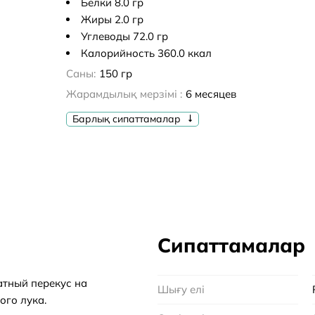
Белки 8.0 гр
Жиры 2.0 гр
Углеводы 72.0 гр
Калорийность 360.0 ккал
Саны:
150 гр
Жарамдылық мерзімі :
6 месяцев
Барлық сипаттамалар
Сипаттамалар
атный перекус на
Шығу елі
ого лука.