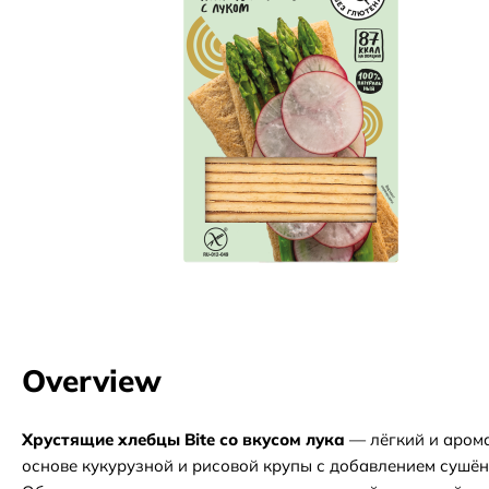
Overview
Хрустящие хлебцы Bite со вкусом лука
— лёгкий и аром
основе кукурузной и рисовой крупы с добавлением сушён