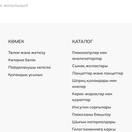
ге жазылыңыз!
КӨМЕК
КАТАЛОГ
Төлем және жеткізу
Глюкометрлер мен
анализаторлар
Көтерме бөлім
Сынақ жолақтары
Пайдаланушы келісімі
Ланцеттер және ланцеттер
Қоғамдық ұсыныс
Шприц қаламдары мен
инелер
Керек-жарақтар мен
қораптар
Инсулин сорғылары
Глюкозаны бақылау
Шығын материалдары
Гипогликемияға қарсы