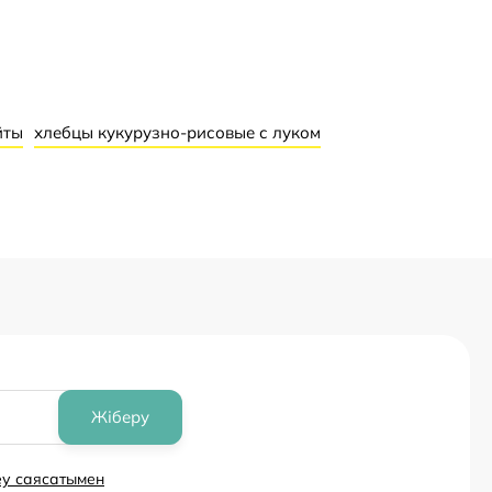
йты
хлебцы кукурузно-рисовые с луком
Жіберу
еу саясатымен