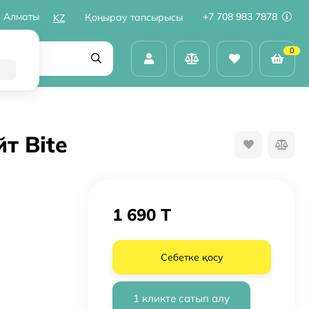
Алматы
+7 708 983 7878
Қоңырау тапсырысы
KZ
0
т Bite
1 690 T
Себетке қосу
1 кликте сатып алу