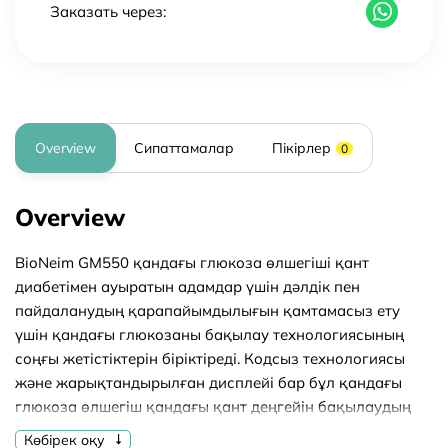
Заказать через:
Overview
Сипаттамалар
Пікірлер
0
Overview
BioNeim GM550 қандағы глюкоза өлшегіші қант
диабетімен ауыратын адамдар үшін дәлдік пен
пайдаланудың қарапайымдылығын қамтамасыз ету
үшін қандағы глюкозаны бақылау технологиясының
соңғы жетістіктерін біріктіреді. Кодсыз технологиясы
және жарықтандырылған дисплейі бар бұл қандағы
глюкоза өлшегіш қандағы қант деңгейін бақылаудың
таптырмас көмекшісі болып табылады.
Көбірек оқу