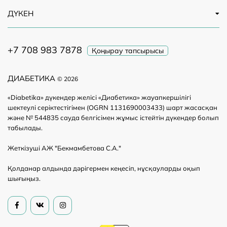
сондай-ақ сатып алатын құрылғының сапасына
ДҮКЕН
қосымша сенімділікті қамтамасыз ету үшін кепілдік
картасын таба аласыз.
+7 708 983 7878
Қоңырау тапсырысы
ДИАБЕТИКА
© 2026
«Diabetika» дүкендер желісі «Диабетика» жауапкершілігі
шектеулі серіктестігімен (OGRN 1131690003433) шарт жасасқан
және № 544835 сауда белгісімен жұмыс істейтін дүкендер болып
табылады.
Жеткізуші АЖ "Бекмамбетова С.А."
Қолданар алдында дәрігермен кеңесіп, нұсқауларды оқып
шығыңыз.