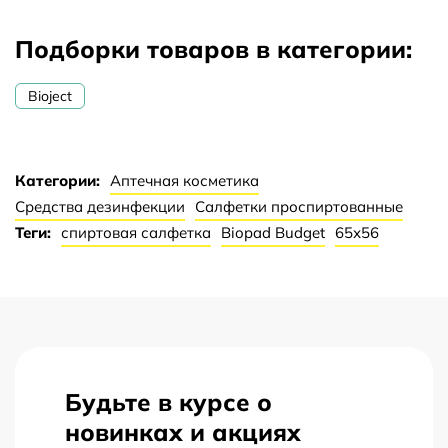
до и после постановки инъекций
заборов крови
Подборки товаров в категории:
обработки инструментов и различных
поверхностей
Bioject
средство личной гигиены для обработки рук и
первичного снятия загрязнения с неповрежденной
кожи.
Категории:
Аптечная косметика
Салфетки отличаются мягкостью и отличным
Средства дезинфекции
Салфетки проспиртованные
впитывающим эффектом. Материал из нетканого
Теги:
спиртовая салфетка
Biopad Budget
65х56
материала.
Пропитаны 70% изопропиловым спиртом.
Будьте в курсе о
новинках и акциях