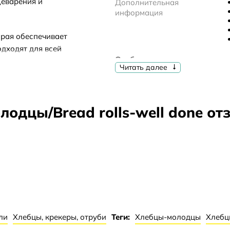
еварения и
Дополнительная
информация
орая обеспечивает
одходят для всей
Особенности
ие. Уникальная
Читать далее
одстве, позволяет
Количество
Срок хранения
одцы/Bread rolls-well done о
Условия хранения
Состав
ли
Хлебцы, крекеры, отруби
Теги:
Хлебцы-молодцы
Хлебц
Особые указания