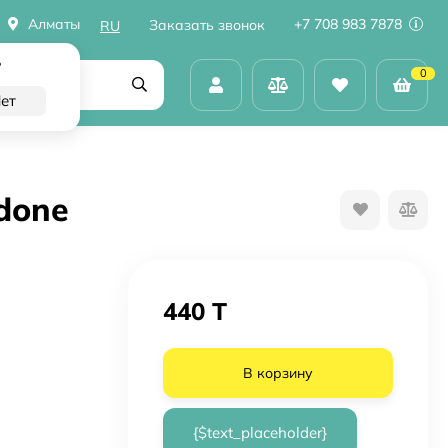
Алматы
+7 708 983 7878
Заказать звонок
RU
?
0
done
440 T
В корзину
{$text_placeholder}