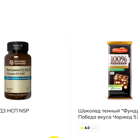
Д3 НСП NSP
Шоколад темный "Фунд
Победа вкуса Чаржед 5
1129
4.0
1