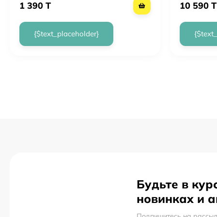
1 390 T
10 590 T
{$text_placeholder}
{$text
Будьте в кур
новинках и 
Подпишитесь на рассыл