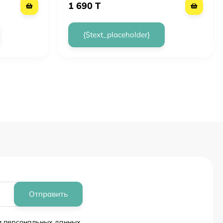
1 690 T
{$text_placeholder}
Отправить
ки персональных данных