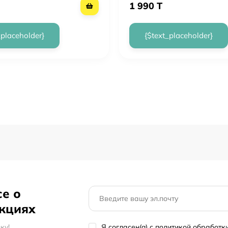
1 990 T
_placeholder}
{$text_placeholder}
се о
акциях
кy!
Я согласен(a)
с политикой обработ