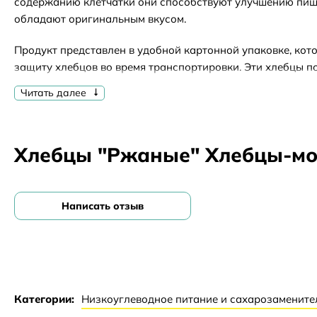
содержанию клетчатки они способствуют улучшению пищ
обладают оригинальным вкусом.
Продукт представлен в удобной картонной упаковке, кот
защиту хлебцов во время транспортировки. Эти хлебцы п
семьи и для тех, кто ценит здоровое и натуральное питан
Читать далее
цельнозерновая технология, используемая при их произв
сохранить все полезные свойства зерна.
Хлебцы "Ржаные" Хлебцы-мол
Написать отзыв
Категории:
Низкоуглеводное питание и сахарозамените