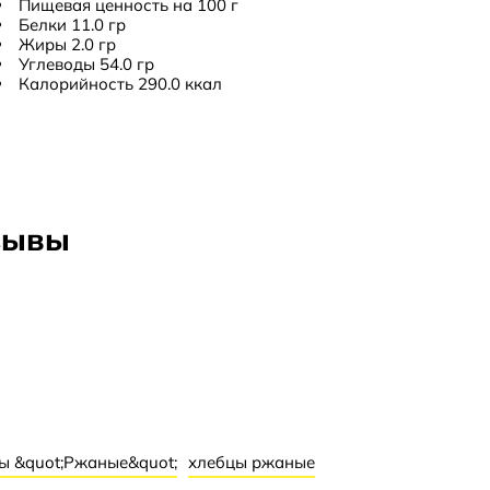
Пищевая ценность на 100 г
Белки 11.0 гр
Жиры 2.0 гр
Углеводы 54.0 гр
Калорийность 290.0 ккал
110 гр
360 дней
тзывы
Хранить в сухом и теплом месте при
температуре не выше 25°С.
целые зерна ржи с зародышами и
зерновыми оболочками, ржаной солод,
соль профилактическая с пониженным
содержанием натрия, эмульгатор
натуральный растительный (соевый)
лецитин.
ы &quot;Ржаные&quot;
хлебцы ржаные
нет