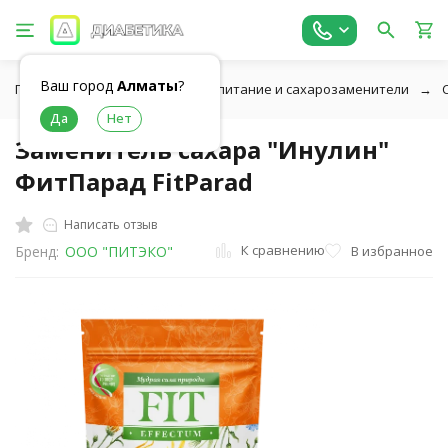
Ваш город
Алматы
?
Главная
Низкоуглеводное питание и сахарозаменители
Заменитель сахара "Инулин"
ФитПарад FitParad
Написать отзыв
К сравнению
В избранное
Бренд:
ООО "ПИТЭКО"