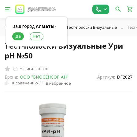
Ваш город
Алматы
?
Главная
Тест-полоски
Тест-полоски Визуальные
Тест
Тест-полоски визуальные Ури
рН №50
Написать отзыв
Бренд:
ООО "БИОСЕНСОР АН"
Артикул:
DF2027
К сравнению
В избранное