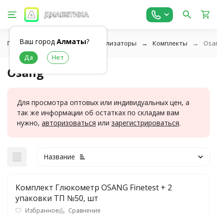
Ваш город
Алматы
?
Главная
Глюкометры и анализаторы
Комплекты
Osa
Osang
Для просмотра оптовых или индивидуальных цен, а
так же информации об остатках по складам вам
нужно,
авторизоваться
или
зарегистрироваться
.
Название
Комплект Глюкометр OSANG Finetest + 2
упаковки ТП №50, шт
Избранное
Сравнение