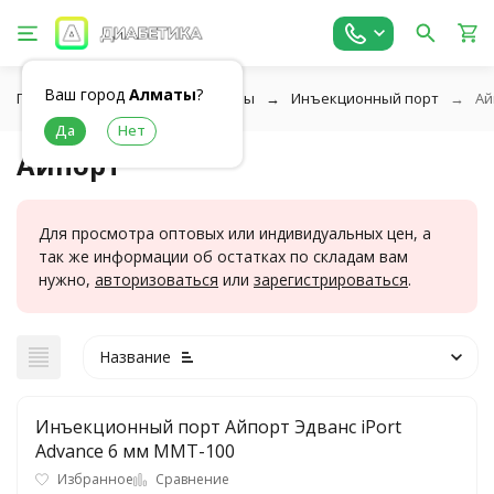
Ваш город
Алматы
?
Главная
Шприц-ручки и иглы
Инъекционный порт
Ай
Айпорт
Для просмотра оптовых или индивидуальных цен, а
так же информации об остатках по складам вам
нужно,
авторизоваться
или
зарегистрироваться
.
Название
Инъекционный порт Айпорт Эдванс iPort
Advance 6 мм ММТ-100
Избранное
Сравнение