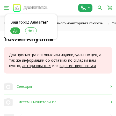
Ваш город
Алматы
?
Главная
Cистемы непрерывного мониторинга глюкозы
Yu
Yuwell Anytime
Для просмотра оптовых или индивидуальных цен, а
так же информации об остатках по складам вам
нужно,
авторизоваться
или
зарегистрироваться
.
Сенсоры
Системы мониторинга