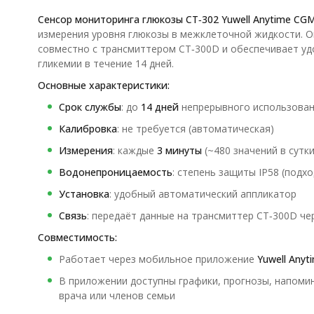
Сенсор мониторинга глюкозы CT‑302 Yuwell Anytime CG
измерения уровня глюкозы в межклеточной жидкости. Он
совместно с трансмиттером CT‑300D и обеспечивает уд
гликемии в течение 14 дней.
Основные характеристики:
Срок службы
: до
14 дней
непрерывного использова
Калибровка
: не требуется (автоматическая)
Измерения
: каждые
3 минуты
(~480 значений в сутки
Водонепроницаемость
: степень защиты IP58 (подхо
Установка
: удобный автоматический аппликатор
Связь
: передаёт данные на трансмиттер CT‑300D чер
Совместимость:
Работает через мобильное приложение
Yuwell Anyt
В приложении доступны графики, прогнозы, напомин
врача или членов семьи