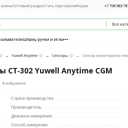
газины
Оптовый раздел
Стать партнёром
Форум
+7 708 983 78
Все кат
калыватели
Шприц-ручки и иглы
Yuwell Anytime
Сенсоры
Сенсор мониторинга глюк
 CT‑302 Yuwell Anytime CGM
В избранное
Страна производства
Производитель
Диапазон измерения
Способ измерения