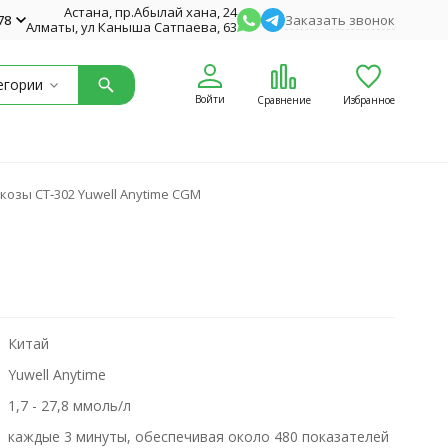
Астана, пр.Абылай хана, 24
78
Заказать звонок
Алматы, ул Каныша Сатпаева, 63
егории
Войти
Сравнение
Избранное
озы CT‑302 Yuwell Anytime CGM
Китай
Yuwell Anytime
1,7 - 27,8 ммоль/л
каждые 3 минуты, обеспечивая около 480 показателей