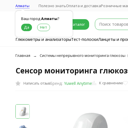
Алматы
Полезно знать
Оплата и доставка
Розничные ма
Ваш город
Алматы
?
Каталог
Глюкометры и анализаторы
Тест-полоски
Ланцеты и про
Главная
Cистемы непрерывного мониторинга глюкозы
Сенсор мониторинга глюкозы
К сравнению
Бренд:
Yuwell Anytime
Написать отзыв