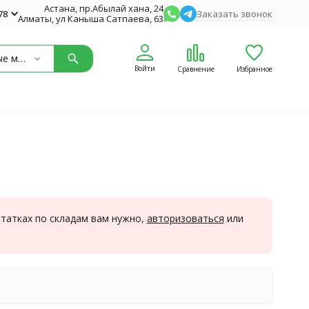
Астана, пр.Абылай хана, 24
78
Заказать звонок
Алматы, ул Каныша Сатпаева, 63
Расходные материалы
Войти
Сравнение
Избранное
статках по складам вам нужно,
авторизоваться
или