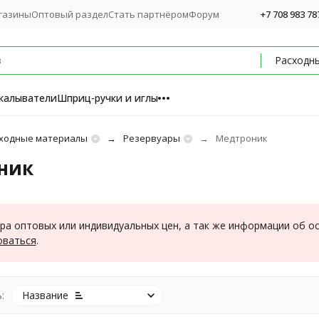
газины
Оптовый раздел
Стать партнёром
Форум
+7 708 983 78
калыватели
Шприц-ручки и иглы
ходные материалы
Резервуары
Медтроник
ник
ра оптовых или индивидуальных цен, а так же информации об о
оваться
.
:
Название