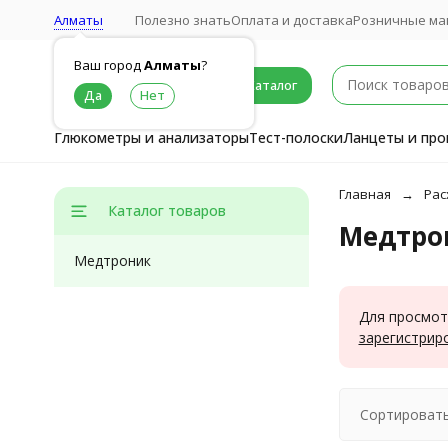
Алматы
Полезно знать
Оплата и доставка
Розничные ма
Ваш город
Алматы
?
Каталог
Глюкометры и анализаторы
Тест-полоски
Ланцеты и про
Главная
Рас
Каталог товаров
Медтро
Медтроник
Для просмот
зарегистрир
Сортировать